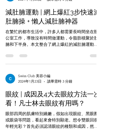
減肚腩運動 | 網上爆紅3步快速減
肚腩操 + 懶人減肚腩神器
在繁忙的都市生活中，許多人都需要長時間坐在辦
公室工作，導致沒有時間做運動，令脂肪積聚於肚
腩和下半身。本文整合了網上爆紅的減肚腩運動和
其他收肚腩方法。假如想快速見效，更可配合為您
推介的「懶人減肚腩神器」，助您從內調理，輕鬆
消減腰部與體內器官間的脂肪囤積。 了解肚腩成
因...
Swiss Club 美容小編
2024年1月23日
讀畢需時 3 分鐘
眼紋 | 成因及4大去眼紋方法一次
看！凡士林去眼紋有用嗎？
眼部四周的肌膚特別嬌嫩，假如出現眼紋、黑眼圈
或眼袋等問題，看起來會特別顯老。想令雙眼回復
年輕光彩？首先必須認清眼紋的種類和成因，然後
再尋找從根源解決眼紋的方法。本文為您講解眼紋