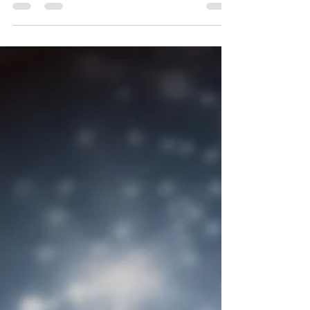
的種類和成因，並推介改善眼紋的方法，助您減淡
眼部細紋，瞬間逆齡。 眼紋種類...