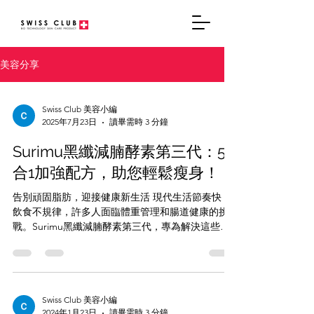
美容分享
Swiss Club 美容小編
2025年7月23日
讀畢需時 3 分鐘
Surimu黑纖減腩酵素第三代：5
合1加強配方，助您輕鬆瘦身！
告別頑固脂肪，迎接健康新生活 現代生活節奏快，
飲食不規律，許多人面臨體重管理和腸道健康的挑
戰。Surimu黑纖減腩酵素第三代，專為解決這些問
題而生，以其獨特的5合1加強配方，助您輕鬆實現
減肥、減腩、燒脂、排毒、瘦身的目標，重拾自信
與活力。...
Swiss Club 美容小編
2024年1月23日
讀畢需時 3 分鐘