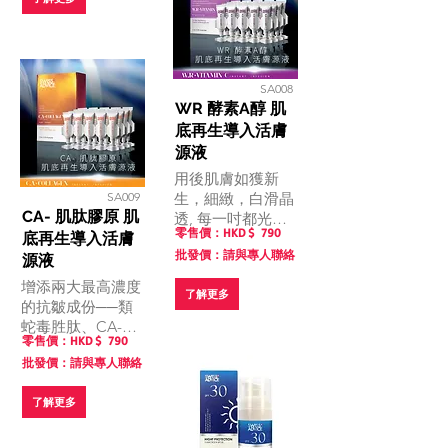
SA008
WR 酵素A醇 肌
底再生導入活膚
源液
用後肌膚如獲新
SA009
生，細緻，白滑晶
CA- 肌肽膠原 肌
透, 每一吋都光感
零售價：HKD $
790
底再生導入活膚
年輕。肌膚層層亮
批發價：請與專人聯絡
出來，閃耀極上光
源液
透肌。
增添兩大最高濃度
了解更多
的抗皺成份──類
蛇毒胜肽、CA-肌
零售價：HKD $
790
肽, 並結合最強濃
批發價：請與專人聯絡
縮成分＂膠原蛋白
+ α- 葡聚糖 ”，一
了解更多
次達成＂提拉＂＋
＂抗皺＋ 補充膠
原蛋白＂3大抗老