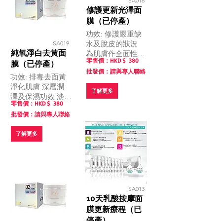
SA018
修護更新光澤面
膜（已停產）
功效: 修護嚴重缺
水及脫皮的狀況
SA019
純氧淨白去黃面
為肌膚作全面性的
零售價：HKD $
380
滋養修護 刺激膠
膜（已停產）
批發價：請與專人聯絡
原增生，回復肌肉
功效: 排毒去面黃
彈性 保濕及令皮
淨化肌膚 深層潤
了解更多
膚回復光澤細緻
澤及保濕功效 淡
零售價：HKD $
380
化色斑，回復淨白
批發價：請與專人聯絡
素顏肌 擊退細紋
及平滑肌膚
了解更多
SA013
10天乳酸按摩面
膜更新療程（已
停產）