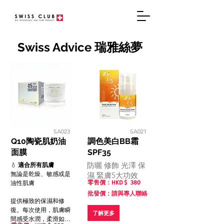
Swiss Advice 瑞雅絲夢
SA023
SA021
Q10陶瓷肌奶油
調色美白BB霜
面膜
SPF35
防曬 修飾 光澤 保
💧
適合所有肌膚
無論是乾燥、敏感或是
濕 緊膚5大功效
零售價：HKD $
380
油性肌膚
批發價：請與專人聯絡
提供極致的保濕和修
復。每次使用，肌膚瞬
了解更多
間感受水潤，柔滑如