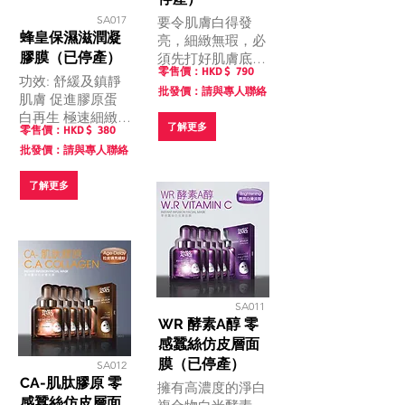
SA017
要令肌膚白得發
蜂皇保濕滋潤凝
亮，細緻無瑕，必
膠膜（已停產）
須先打好肌膚底
零售價：HKD $
790
子。
功效: 舒緩及鎮靜
批發價：請與專人聯絡
肌膚 促進膠原蛋
白再生 極速細緻
了解更多
零售價：HKD $
380
毛孔細 讓粗糙肌
批發價：請與專人聯絡
膚恢復細膩柔嫩
了解更多
SA011
WR 酵素A醇 零
感蠶絲仿皮層面
膜（已停產）
SA012
CA-肌肽膠原 零
擁有高濃度的淨白
感蠶絲仿皮層面