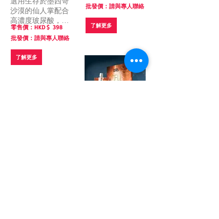
選用生存於墨西哥
批發價：請與專人聯絡
彈性纖維和透明質
沙漠的仙人掌配合
酸三種青春肌膚要
高濃度玻尿酸，萃
了解更多
素，激活肌膚自我
零售價：HKD $
398
取其天然保濕因
更新和分裂潛能，
批發價：請與專人聯絡
子，豐富維生素及
補充細胞的流失，
18種胺基酸，能保
從而保持皮膚組織
了解更多
護肌膚細胞，抑制
結構完整的功能正
水份蒸發，為肌膚
常，達至抗皺及去
强效補水。
紋效果。
SA004
胎盤素+膠原蛋白
修復逆齡凝膠膜
(1盒5包)（已停
SA005
微份子透明質酸
產）
+蝸牛超水份凝膠
含胎盤素、膠原蛋
膜(1盒5包)（已
白可舒緩及喚醒疲
停產）
倦肌膚，加強皮膚
零售價：HKD $
320
細胞吸收非活性氧
由蝸牛粘液萃取液
批發價：請與專人聯絡
自由基的能力，抑
組成的水份凝膠膜