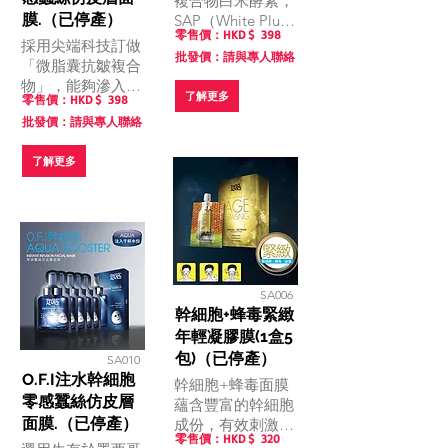
複合物白米酵素，
膜.（已停產）
SAP（White Plus
零售價：HKD $
398
extract)，幫助分
採用尖端科技訂做
批發價：請與專人聯絡
解並去除肌膚表面
「微脂囊抗皺複合
的老廢角質，促進
物」，能夠滲入肌
了解更多
肌膚代謝。
零售價：HKD $
398
膚深層，延緩老化
批發價：請與專人聯絡
現象，有效修護肌
膚與老化問題。
了解更多
SA006
幹細胞+蜂毒緊緻
年輕凝膠膜(1盒5
包)（已停產）
SA010
O.F.I注水幹細胞
幹細胞+蜂毒面膜
零感蠶絲仿皮層
蘊含豐富的幹細胞
面膜.（已停產）
成份，有效刺激肌
零售價：HKD $
320
底細胞制造膠原、