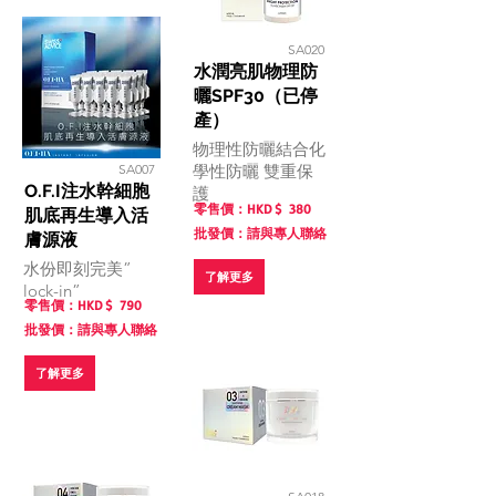
功效，重現更為年
輕緊緻的青春肌
SA020
理。
水潤亮肌物理防
曬SPF30（已停
產）
物理性防曬結合化
SA007
學性防曬 雙重保
O.F.I注水幹細胞
護
零售價：HKD $
380
肌底再生導入活
批發價：請與專人聯絡
膚源液
水份即刻完美”
了解更多
lock-in”
零售價：HKD $
790
批發價：請與專人聯絡
了解更多