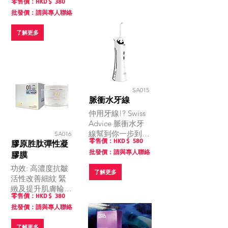
零售價：HKD $
380
絲。
批發價：請與專人聯絡
了解更多
SA015
脈衝水牙線
仲用牙線!? Swiss
Advice 脈衝水牙
線幫到你一步到
SA016
零售價：HKD $
580
膠原胜肽彈性凝
位！ 比牙線更方
批發價：請與專人聯絡
便，非常適合植
膠膜
牙、使用牙套，牙
功效: 高濃度抗皺
了解更多
齒固定器的人仕，
活性改善細紋 緊
尤其對於很難使用
緻及提升肌膚輪廓
牙線清潔的箍牙人
零售價：HKD $
380
有效提升膠原蛋白
仕，利用脈衝水牙
批發價：請與專人聯絡
含量 加強肌膚彈
線專用頭可以更容
性
易清潔牙縫。
了解更多