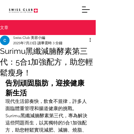
文章
Swiss Club 美容小編
2025年7月23日
讀畢需時 3 分鐘
Surimu黑纖減腩酵素第三
代：5合1加強配方，助您輕
鬆瘦身！
告別頑固脂肪，迎接健康
新生活
現代生活節奏快，飲食不規律，許多人
面臨體重管理和腸道健康的挑戰。
Surimu黑纖減腩酵素第三代，專為解決
這些問題而生，以其獨特的5合1加強配
方，助您輕鬆實現減肥、減腩、燒脂、