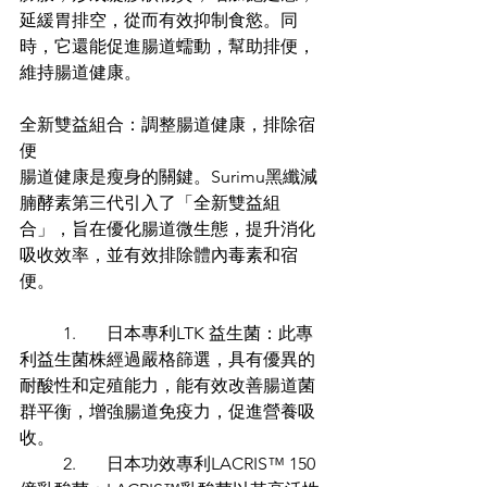
延緩胃排空，從而有效抑制食慾。同
時，它還能促進腸道蠕動，幫助排便，
維持腸道健康。
全新雙益組合：調整腸道健康，排除宿
便
腸道健康是瘦身的關鍵。Surimu黑纖減
腩酵素第三代引入了「全新雙益組
合」，旨在優化腸道微生態，提升消化
吸收效率，並有效排除體內毒素和宿
便。
	1.	日本專利LTK 益生菌：此專
利益生菌株經過嚴格篩選，具有優異的
耐酸性和定殖能力，能有效改善腸道菌
群平衡，增強腸道免疫力，促進營養吸
收。
	2.	日本功效專利LACRIS™️ 150