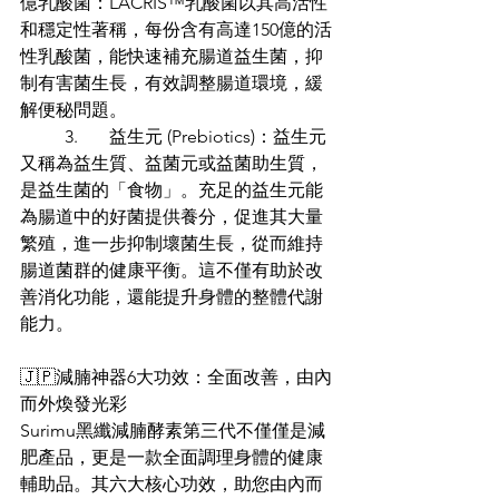
億乳酸菌：LACRIS™️乳酸菌以其高活性
和穩定性著稱，每份含有高達150億的活
性乳酸菌，能快速補充腸道益生菌，抑
制有害菌生長，有效調整腸道環境，緩
解便秘問題。
	3.	益生元 (Prebiotics)：益生元
又稱為益生質、益菌元或益菌助生質，
是益生菌的「食物」。充足的益生元能
為腸道中的好菌提供養分，促進其大量
繁殖，進一步抑制壞菌生長，從而維持
腸道菌群的健康平衡。這不僅有助於改
善消化功能，還能提升身體的整體代謝
能力。
🇯🇵減腩神器6大功效：全面改善，由內
而外煥發光彩
Surimu黑纖減腩酵素第三代不僅僅是減
肥產品，更是一款全面調理身體的健康
輔助品。其六大核心功效，助您由內而