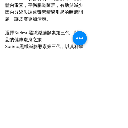
體內毒素，平衡腸道菌群，有助於減少
因內分泌失調或毒素積聚引起的暗瘡問
題，讓皮膚更加清爽。
選擇Surimu黑纖減腩酵素第三代，開啟
您的健康瘦身之旅！
Surimu黑纖減腩酵素第三代，以其科學
配方和顯著功效，成為您健康瘦身路上
的理想夥伴。無論您是想減輕體重、改
善腸道健康，還是追求更健康的膚色，
它都能為您提供全面的支持。立即行
動，體驗Surimu黑纖減腩酵素第三代帶
來的驚人改變！