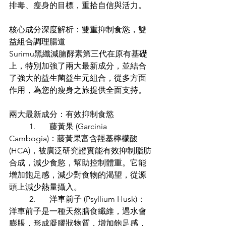
排毒、瘦身的目標，重拾自信與活力。
核心成分深度解析：雙重抑制食慾，雙
益組合調理腸道
Surimu黑纖減腩酵素第三代在原有基礎
上，特別加強了兩大最新成分，並結合
了強大的益生菌益生元組合，從多方面
作用，為您的瘦身之旅提供全面支持。
兩大最新成分：有效抑制食慾
	1.	藤黃果 (Garcinia 
Cambogia)：藤黃果富含羥基檸檬酸 
(HCA)，被廣泛研究證實能有效抑制脂肪
合成，減少食慾，幫助控制體重。它能
增加飽足感，減少對食物的渴望，從源
頭上減少熱量攝入。
	2.	洋車前子 (Psyllium Husk)：
洋車前子是一種天然膳食纖維，遇水會
膨脹，形成凝膠狀物質，增加飽足感，