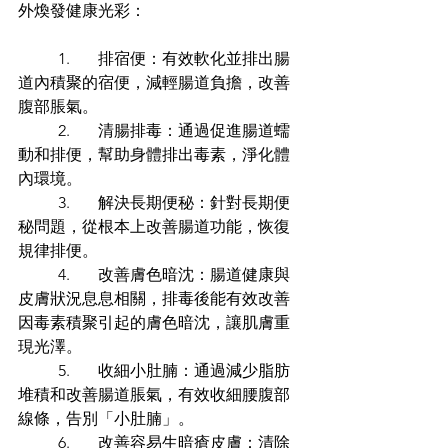
外煥發健康光彩：
	1.	排宿便：有效軟化並排出腸
道內積聚的宿便，減輕腸道負擔，改善
腹部脹氣。
	2.	清腸排毒：通過促進腸道蠕
動和排便，幫助身體排出毒素，淨化體
內環境。
	3.	解決長期便秘：針對長期便
秘問題，從根本上改善腸道功能，恢復
規律排便。
	4.	改善膚色暗沈：腸道健康與
皮膚狀況息息相關，排毒後能有效改善
因毒素積聚引起的膚色暗沈，讓肌膚重
現光澤。
	5.	收細小肚腩：通過減少脂肪
堆積和改善腸道脹氣，有效收細腰腹部
線條，告別「小肚腩」。
	6.	改善容易生暗瘡皮膚：清除