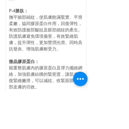
P-4勝肽：
撫平臉部細紋，使肌膚飽滿緊實、平滑
柔嫩，協同膠原蛋白作用，回復彈性，
有效防護臉部皺紋及眼部細紋的產生。
防護肌膚避免環境傷害，有效緊緻肌
膚，提升彈性，更加豐潤光滑。同時具
抗發炎、增強肌膚耐受力。 
微晶膠原蛋白：
能重整肌膚內的膠原蛋白及彈力纖維網
絡，加強肌膚結構的緊密度，讓肌膚回
復緊緻嫩滑，可以減紋、收緊面部及眼
部皮膚的功效。 
2%麹酸：
是一種對抗黑色素形成之超卓成分，能
滲透入皮膚細胞後能夠與細胞中的銅離
子結合，可抑制黑色素形成。與細胞間
質中，組成細胞膠質，起到保水和增加