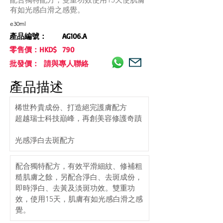
有如光感白滑之感覺。
e30ml
產品編號：
AG106.A
零售價：HKD$
790
批發價： 請與專人聯絡
產品描述
桸世矜貴成份、打造絕完護膚配方
超越瑞士科技巔峰，再創美容修護奇蹟
光感淨白去斑配方
配合獨特配方，有效平滑細紋、修補粗
糙肌膚之餘，另配合淨白、去斑成份，
即時淨白、去黃及淡斑功效。雙重功
效，使用15天，肌膚有如光感白滑之感
覺。