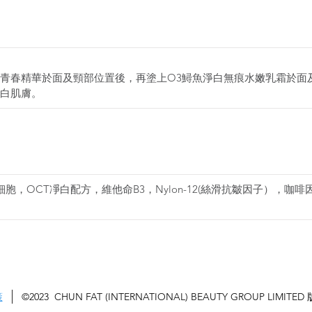
青春精華於面及頸部位置後，再塗上O3鱘魚淨白無痕水嫩乳霜於面
白肌膚。
幹細胞，OCT凈白配方，維他命B3，Nylon-12(絲滑抗皺因子），
策
©2023
CHUN FAT (INTERNATIONAL) BEAUTY GROUP LIMITED