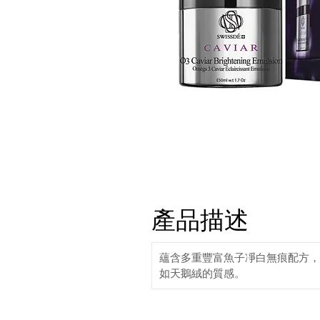
產品描述
蘊含多重豐富魚子凈白無痕配方，
如天鵝絨的質感。