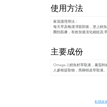
使用方法
家居護理用法：
每天早及晚潔凈面部後，塗上鱘魚
圈拍肌膚，有效加速淡化細紋及凈
主要成份
Omega-3,鱘魚籽萃取液，蕃茄
人參根提取物，黑柳樹皮萃取液。
私隱政