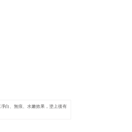
來凈白、無痕、水嫩效果，塗上後有