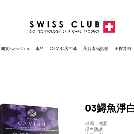
關於Swiss Club
產品
OEM 代客生產
美容產品批發
正貨聲明
O3鱘魚淨
保濕、滋潤
凈白防護