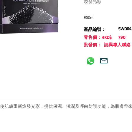
煥發光彩
E50ml
SW004
產品編號：
零售價：HKD$
790
批發價： 請與專人聯絡
使肌膚重新煥發光彩，提供保濕、滋潤及凈白防護功能，為肌膚帶