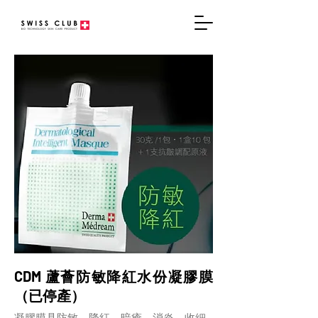
CDM 蘆薈防敏降紅水份凝膠膜
（已停產）
凝膠膜具防敏、降紅、暗瘡、消炎、收細