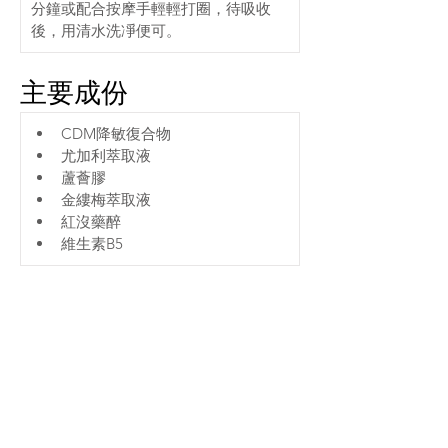
分鐘或配合按摩手輕輕打圈，待吸收
後，用清水洗凈便可。
主要成份
CDM降敏復合物
尤加利萃取液
蘆薈膠
金縷梅萃取液
紅沒藥醉
維生素B5