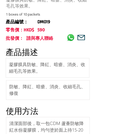
毛孔等效果。
1 boxes of 10 packets
產品編號：
DM019
零售價：HKD$
590
批發價： 請與專人聯絡
產品描述
凝膠膜具防敏、降紅、暗瘡、消炎、收
細毛孔等效果。
防敏、降紅、暗瘡、消炎、收細毛孔、
修復
使用方法
清潔面部後，取一包CDM 蘆薈防敏降
紅水份凝膠膜，均勻塗於面上待15-20