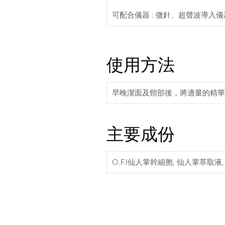
可配合儀器 : 微針、超聲波導入
使用方法
早晚潔面及頸部後，將適量的精華
主要成份
O.F.I仙人掌幹細胞, 仙人掌萃取液