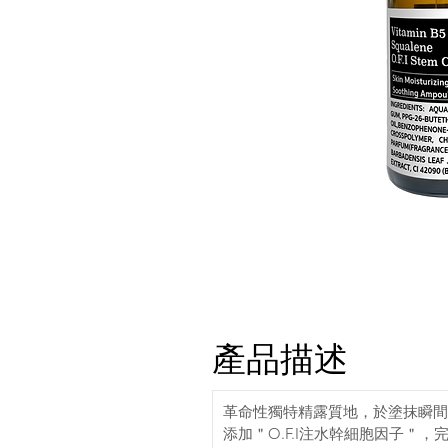
產品描述
革命性獨特精露質地，於塗抹瞬間
添加＂O.F.I注水幹細胞因子＂，