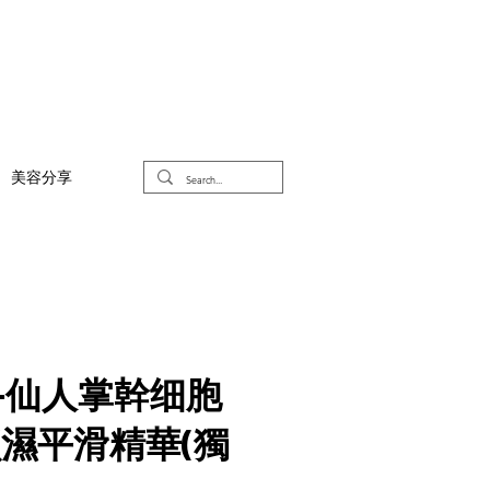
美容分享
烷+仙人掌幹细胞
濕平滑精華(獨