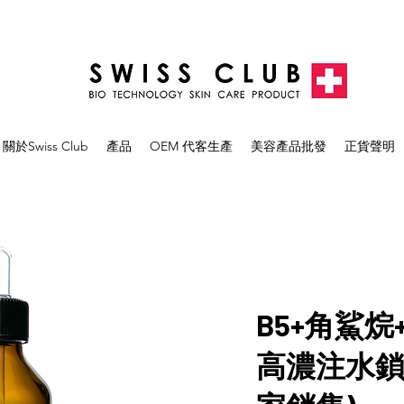
關於Swiss Club
產品
OEM 代客生產
美容產品批發
正貨聲明
B5+角鯊
高濃注水鎖