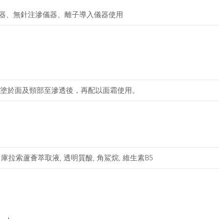
儀器、無針注滲儀器、離子導入儀器使用
塗於面及頸部至滲透後，再配以面霜使用。
, 庫拉索蘆薈萃取液, 透明質酸, 角鯊烷, 維生素B5