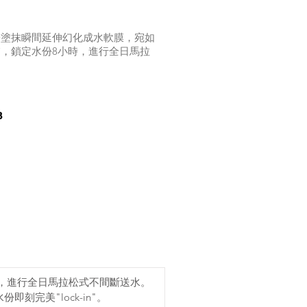
於塗抹瞬間延伸幻化成水軟膜，宛如
，鎖定水份8小時，進行全日馬拉
3
，進行全日馬拉松式不間斷送水。
刻完美"lock-in"。