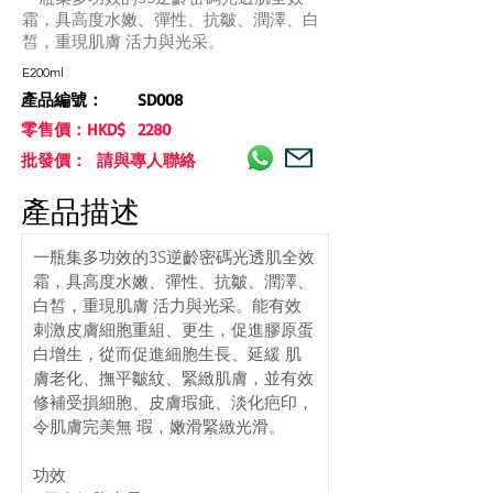
霜，具高度水嫩、彈性、抗皺、潤澤、白
皙，重現肌膚 活力與光采。
E200ml
產品編號：
SD008
零售價：HKD$
2280
批發價： 請與專人聯絡
產品描述
一瓶集多功效的3S逆齡密碼光透肌全效
霜，具高度水嫩、彈性、抗皺、潤澤、
白皙，重現肌膚 活力與光采。能有效
刺激皮膚細胞重組、更生，促進膠原蛋
白增生，從而促進細胞生長、延緩 肌
膚老化、撫平皺紋、緊緻肌膚，並有效
修補受損細胞、皮膚瑕疵、淡化疤印，
令肌膚完美無 瑕，嫩滑緊緻光滑。
功效