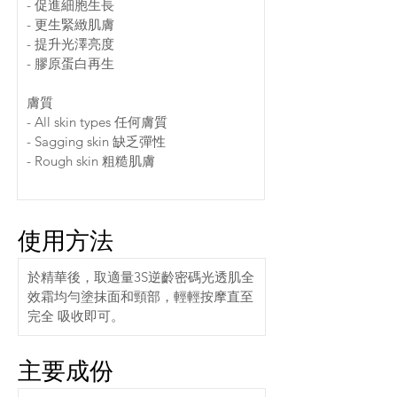
- 促進細胞生長
- 更生緊緻肌膚
- 提升光澤亮度
- 膠原蛋白再生
膚質
- All skin types 任何膚質
- Sagging skin 缺乏彈性
- Rough skin 粗糙肌膚
使用方法
於精華後，取適量3S逆齡密碼光透肌全
效霜均勻塗抹面和頸部，輕輕按摩直至
完全 吸收即可。
主要成份