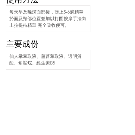
每天早及晚潔面部後，塗上5-6滴精華
於面及頸部位置並加以打圈按摩手法向
上拉提待精華 完全吸收便可。
主要成份
仙人掌萃取液、蘆薈萃取液、透明質
酸、角鯊烷、維生素B5