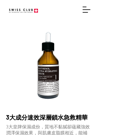
3大成分速效深層鎖水急救精華
3大皇牌保濕成份，質地不黏膩卻蘊藏強效
潤澤保濕效果，與肌膚皮脂膜相近，能補