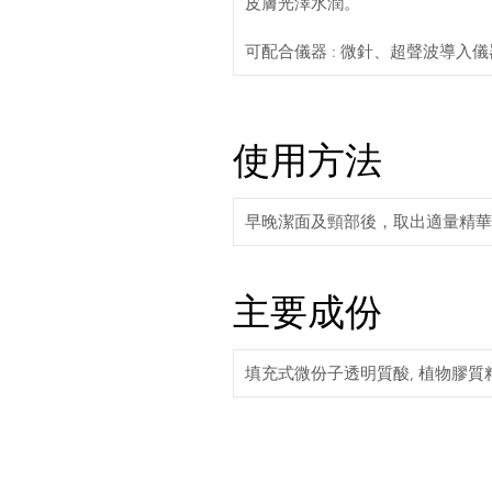
皮膚光澤水潤。
可配合儀器 : 微針、超聲波導入
使用方法
早晚潔面及頸部後，取出適量精華
主要成份
填充式微份子透明質酸, 植物膠質粘