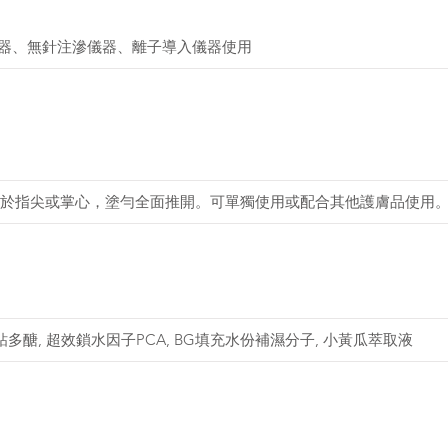
儀器、無針注滲儀器、離子導入儀器使用
於指尖或掌心，塗勻全面推開。可單獨使用或配合其他護膚品使用
多醣, 超效鎖水因子PCA, BG填充水份補濕分子, 小黃瓜萃取液