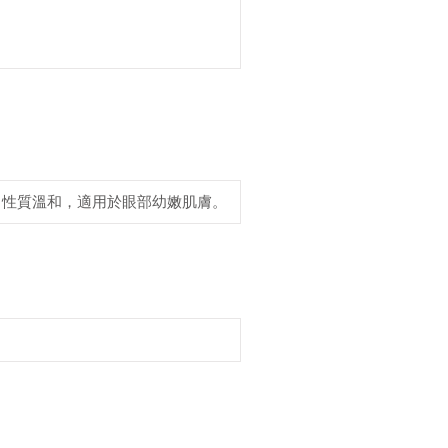
。性質溫和，適用於眼部幼嫩肌膚。