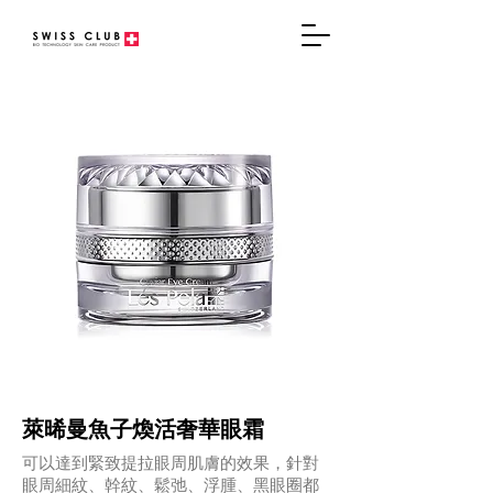
萊晞曼魚子煥活奢華眼霜
可以達到緊致提拉眼周肌膚的效果，針對
眼周細紋、幹紋、鬆弛、浮腫、黑眼圈都