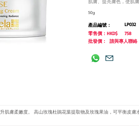
肌膚、提亮膚色，使肌
50g
LP032
產品編號：
零售價：HKD$
758
批發價： 請與專人聯絡
升肌膚柔嫩度。 高山玫瑰杜鵑花葉提取物及玫瑰果油，可平衡皮膚