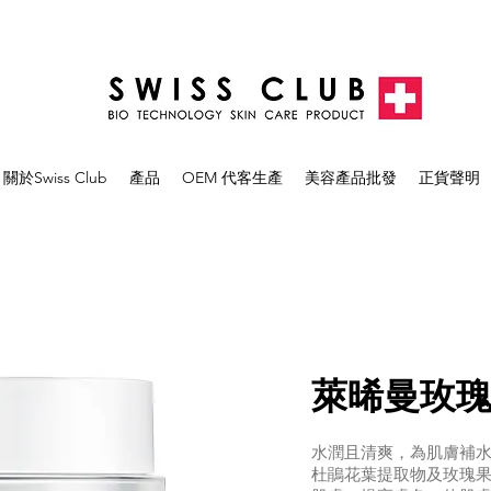
關於Swiss Club
產品
OEM 代客生產
美容產品批發
正貨聲明
萊晞曼玫
水潤且清爽，為肌膚補水
杜鵑花葉提取物及玫瑰