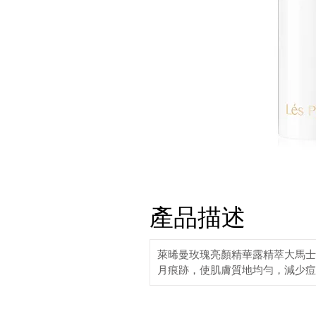
產品描述
萊晞曼玫​​瑰亮顏精華露精萃大
月痕跡，使肌膚質地均勻，減少痘