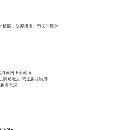
於臉部，修復肌膚。每天早晚使
膚素質重回正常軌道
肌膚緊緻度,減退歲月痕跡
的肌膚色調