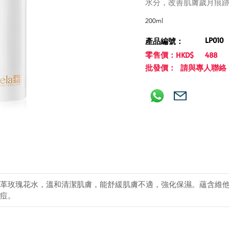
水分，改善肌膚歲月痕
200ml
LP010
產品編號：
零售價：HKD$
488
批發價： 請與專人聯絡
馬士革玫瑰花水，溫和清潔肌膚，能舒緩肌膚不適，強化保濕。蘊含維他
痘。