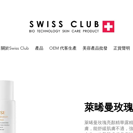
關於Swiss Club
產品
OEM 代客生產
美容產品批發
正貨聲明
萊晞曼玫​
萊晞曼玫瑰亮顏精華露
膚，能舒緩肌膚不適，強