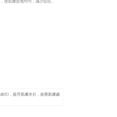
跡，使肌膚質地均勻，減少痘痘。
命B3，提升肌膚水分，改善肌膚歲