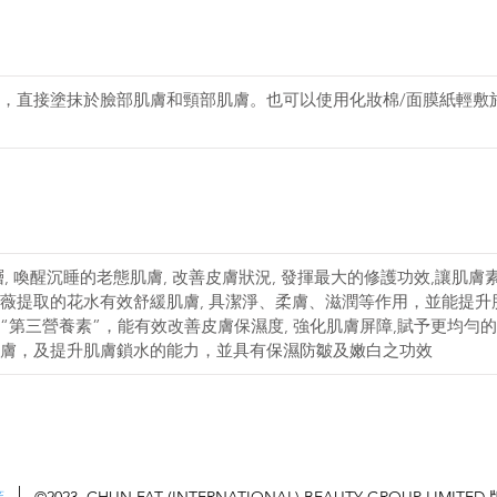
，直接塗抹於臉部肌膚和頸部肌膚。也可以使用化妝棉/面膜紙輕敷
, 喚醒沉睡的老態肌膚, 改善皮膚狀況, 發揮最大的修護功效,讓肌
薇提取的花水有效舒緩肌膚, 具潔淨、柔膚、滋潤等作用，並能提升
“第三營養素”，能有效改善皮膚保濕度, 強化肌膚屏障,賦予更均勻
膚，及提升肌膚鎖水的能力，並具有保濕防皺及嫩白之功效