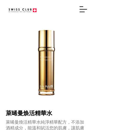
萊晞曼焕活精華水
萊晞曼煥活精華水純淨精華配方，不添加
酒精成分，能溫和賦活您的肌膚，讓肌膚