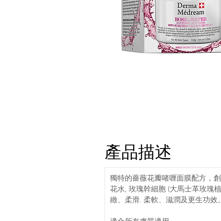
產品描述
獨特的薔薇花瓣啫喱面膜配方，創新
花水, 玫瑰幹細胞 (大馬士革玫瑰
緻、柔滑. 柔軟、滋潤及更生功效