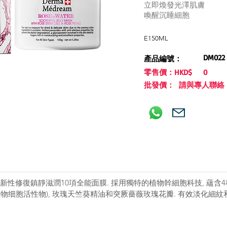
立即煥發光澤肌膚
喚醒沉睡細胞
E150ML
DM022
產品編號：
零售價：HKD$
0
批發價： 請與專人聯絡
性修復鎮靜滋潤10項全能面膜. 採用獨特的植物幹細胞科技, 蘊含
植物细胞活性物), 玫瑰天竺葵精油和突厥薔薇玫瑰花瓣. 有效淡化細紋
。