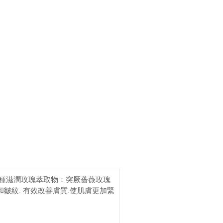
4種滋潤玫瑰萃取物：突厥蔷薇玫瑰
和皺紋. 有效改善膚質.使肌膚更加緊