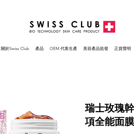
關於Swiss Club
產品
OEM 代客生產
美容產品批發
正貨聲明
瑞士玫瑰幹
項全能面膜 E