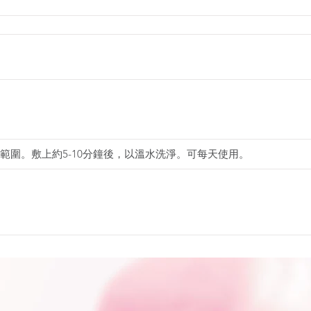
範圍。敷上約5-10分鐘後，以溫水洗淨。可每天使用。