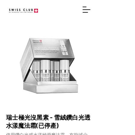
瑞士極光沒黑素 - 雪絨鑽白光透
水漾魔法霜(已停產)
使用鑽白光感水漾極滑魔法霜，有助減少