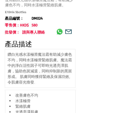
膚色不均，同時水漾極滑緊緻肌膚。
E10mlx 5bottles
產品編號：
DM024
零售價：HKD$
580
批發價： 請與專人聯絡
產品描述
鑽白光感水漾極滑魔法霜有助減少膚色
不均，同時水漾極滑緊緻肌膚。魔法霜
中的淨白活性因子可即時光透亮澤肌
膚，協助色斑減退，同時抑制新的黑斑
形成。 肌膚同時獲得緊緻及保濕功效,
令肌膚容光煥發.
改善膚色不均
水漾極滑
緊緻肌膚
光透亮澤肌膚