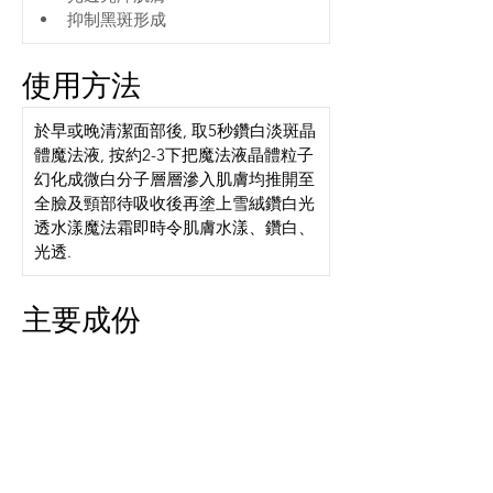
抑制黑斑形成
使用方法
於早或晚清潔面部後, 取5秒鑽白淡斑晶
體魔法液, 按約2-3下把魔法液晶體粒子
幻化成微白分子層層滲入肌膚均推開至
全臉及頸部待吸收後再塗上雪絨鑽白光
透水漾魔法霜即時令肌膚水漾、鑽白、
光透.
主要成份