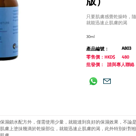
版）
只要肌膚感覺乾燥時，
就能迅速止肌膚的渴
30ml
A803
產品編號：
零售價：HKD$
480
批發價： 請與專人聯絡
保濕鎖水配方外，僅需使用少量，就能達到良好的保濕效果，不論
肌膚上塗抺幾滴於乾燥部位，就能迅速止肌膚的渴，此外特別針對
肌膚。