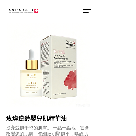
玫瑰逆齡嬰兒肌精華油
提亮並撫平您的肌膚。 一點一點地，它會
改變您的肌膚，使細紋明顯撫平，喚醒肌