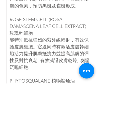
膚的色素，預防黑斑及雀斑形成.
ROSE STEM CELL (ROSA 
DAMASCENA LEAF CELL EXTRACT) 
玫瑰幹細胞 
能特別抵抗強烈的紫外線幅射，有效保
護皮膚細胞。它還同時有激活皮層幹細
胞活力提升肌膚抵抗力並提高肌膚的彈
性及對抗衰老, 有效減退皮膚乾燥, 喚醒
沉睡細胞.
PHYTOSQUALANE 植物鯊烯油
植物角鯊烷 100% 植物來源，由橄欖角
鯊烯提取。植物角鯊烷可保護皮膚，適
合所有皮膚類型，包括成熟皮膚。鯊烯
極速滲透力及高效帶氧力，激活細胞再
生、刺激膠原自生，重塑緊緻彈性，撫
平細紋及皺紋，為真皮層細胞注入非凡
生命力，回復柔嫩亮澤新生肌膚.