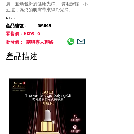
膚，並煥發新的健康光澤。 質地超輕、不
油膩，為您的肌膚帶來絲滑光澤。
E35ml
產品編號：
DM048
零售價：HKD$
0
批發價： 請與專人聯絡
產品描述