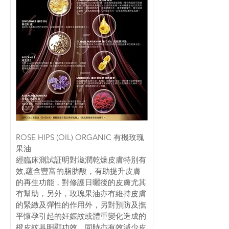
ROSE HIPS (OIL) ORGANIC 有機玫瑰
果油
經臨床測試証明對滋潤乾燥皮膚特別有
效,蘊含豐富的脂肪酸，有助提升皮膚
的再生功能，對修護日曬後的皮膚尤其
有幫助，另外，玫瑰果油亦有維持皮膚
的緊緻及彈性的作用外，另對預防及撫
平懷孕引起的妊娠紋或體重變化造成的
橙皮紋具明顯功效，同時亦有效減少皮