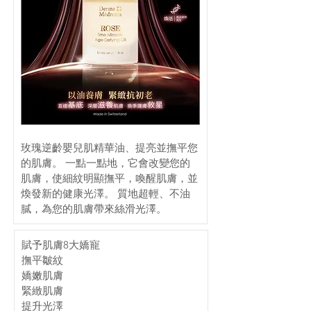
玫瑰逆齡嬰兒肌精華油、提亮並撫平您
的肌膚。 一點一點地，它會改變您的
肌膚，使細紋明顯撫平，喚醒肌膚，並
煥發新的健康光澤。 質地超輕、不油
膩，為您的肌膚帶來絲滑光澤。
賦予肌膚8大嬌寵
撫平皺紋
嬌嫩肌膚
緊緻肌膚
提升光澤