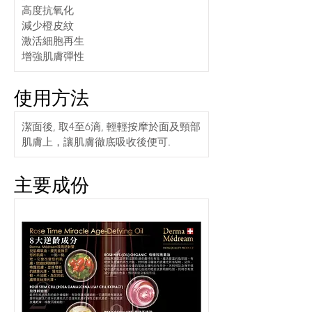
高度抗氧化
減少橙皮紋
激活細胞再生
增強肌膚彈性
使用方法
潔面後, 取4至6滴, 輕輕按摩於面及頸部
肌膚上，讓肌膚徹底吸收後便可.
主要成份