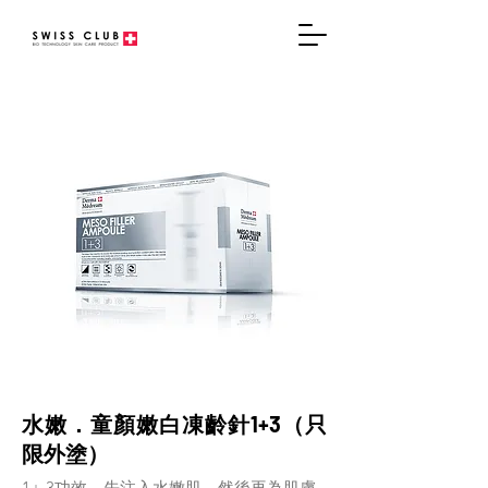
水嫩．童顏嫩白凍齡針1+3（只
限外塗）
1+ 3功效，先注入水嫩肌，然後再為肌膚