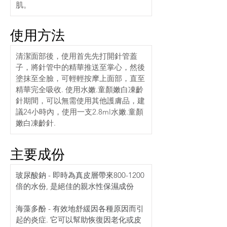
肌。
使用方法
清潔面部後，使用首先先打開針管蓋
子，將針管中的精華推送至掌心，然後
塗抹至全臉，可輕輕按摩上面部，直至
精華完全吸收. 使用水嫩.童顏嫩白凍齡
針期間，可以無需使用其他護膚品，建
議24小時內，使用一支2.8ml水嫩.童顏
嫩白凍齡針.
主要成份
玻尿酸鈉 - 即時為真皮層帶來800-1200
倍的水份, 是絕佳的親水性保濕成份
海藻多酚 - 有效地舒緩因各種原因而引
起的炎症. 它可以幫助恢復因老化或皮