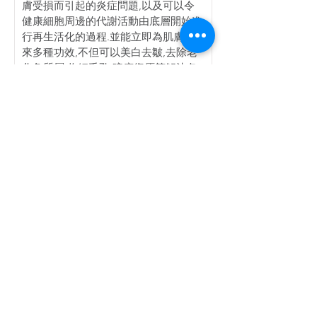
膚受損而引起的炎症問題,以及可以令
健康細胞周邊的代謝活動由底層開始進
行再生活化的過程.並能立即為肌膚帶
來多種功效,不但可以美白去皺,去除老
化角質層,收細毛孔,暗瘡復原等解決各
種皮膚問題,而且具抗炎及皮膚再生功
能
蘋果幹?胞 - 研究發現蘋果幹?胞能促進
80%的細胞再生,具有消脂功能減少脂肪
積聚,能收緊及堅實面部輪廓.有效淡化
色斑,消除皺紋,加強肌膚防禦能力.提高
皮膚對抗自由基的侵害,預防衰老
熊果莓萃取物 - 具有抗氧化的功能抑制
酪胺酸脢酵素以達到嫩白的效果,有淡
化雀斑及黑色素的功效
石榴籽萃取物 - 促進肌膚血液循環,刺激
膠原蛋白增生,增加肌膚彈性及抗炎功
效