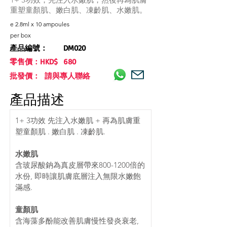
重塑童顏肌、嫩白肌、凍齡肌、水嫩肌。
e 2.8ml x 10 ampoules
per box
產品編號：
DM020
零售價：HKD$
680
批發價： 請與專人聯絡
產品描述
1+ 3功效 先注入水嫩肌 + 再為肌膚重
塑童顏肌 . 嫩白肌 . 凍齡肌.
水嫩肌
含玻尿酸鈉為真皮層帶來800-1200倍的
水份, 即時讓肌膚底層注入無限水嫩飽
滿感.
童顏肌
含海藻多酚能改善肌膚慢性發炎衰老,