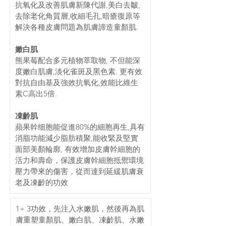
抗氧化及改善肌膚新陳代謝,美白去皺,
去除老化角質層,收細毛孔,暗瘡復原等
解決各種皮膚問題為肌膚諦造童顏肌.
嫩白肌
熊果莓配合多元植物萃取物, 不但能深
度嫩白肌膚,淡化雀斑及黑色素. 更有效
對抗自由基及強效抗氧化,效能比維生
素C高出5倍.
凍齡肌
蘋果幹细胞能促進80%的細胞再生,具有
消脂功能減少脂肪積聚,能收緊及堅實
面部美顏輪廓, 有效增加皮膚幹細胞的
活力和壽命，保護皮膚幹細胞抵禦環境
壓力帶來的傷害，從而達到延緩肌膚衰
老及凍齡的功效
1+ 3功效，先注入水嫩肌，然後再為肌
膚重塑童顏肌、嫩白肌、凍齡肌、水嫩