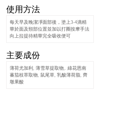
使用方法
每天早及晚潔凈面部後，塗上3-4滴精
華於面及頸部位置並加以打圈按摩手法
向上拉提待精華完全吸收便可
主要成份
薄荷尤加利, 薄雪草提取物,. 綠花恩南
蕃茄枝萃取物, 鼠尾草, 乳酸薄荷脂, 齊
墩果酸