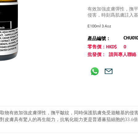
有效加強皮膚彈性，撫
侵害，時刻爲肌膚註入
E100ml 3.4oz
CHU01
產品編號：
零售價：HKD$
0
批發價： 請與專人聯絡
取物有效加強皮膚彈性，撫平皺紋，同時保護肌膚免受遊離基的侵
對皮膚具有驚人的再生能力，抗氧化能力更是普通蕃茄細胞的33.6