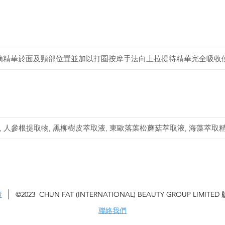
4滴精華於面及頸部位置並加以打圈按摩手法向上拉提待精華完全吸收
液, 人參根提取物, 黑柳樹皮萃取液, 東歐落葉松蘑菇萃取液, 海藻萃取
策
©2023
CHUN FAT (INTERNATIONAL) BEAUTY GROUP LIMITED
聯絡我們