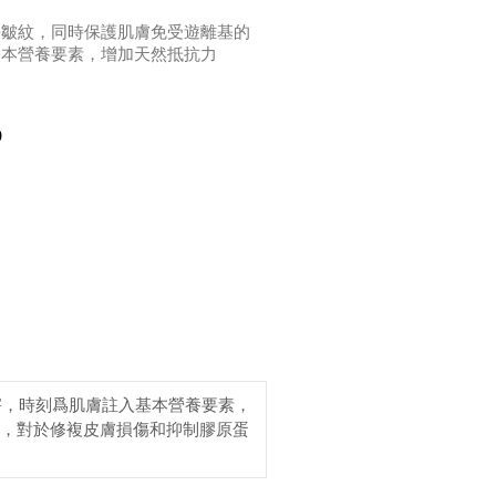
平皺紋，同時保護肌膚免受遊離基的
基本營養要素，增加天然抵抗力
0
害，時刻爲肌膚註入基本營養要素，
倍，對於修複皮膚損傷和抑制膠原蛋