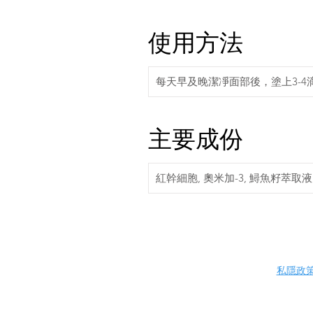
使用方法
每天早及晚潔凈面部後，塗上3-
主要成份
紅幹細胞, 奧米加-3, 鱘魚籽萃取
私隱政