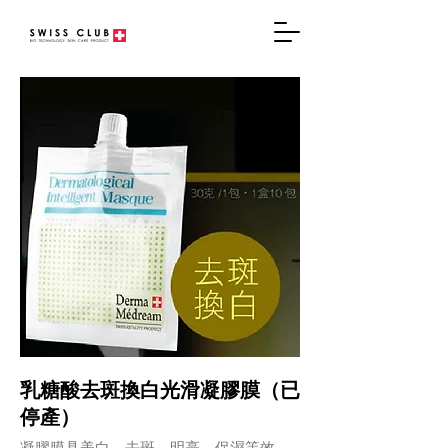
乳糖酸去斑換白光滑凝膠膜（已
停產）
凝膠膜具美白、去斑、明亮、保濕等效