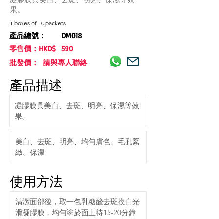
果。
1 boxes of 10 packets
產品編號：
DM018
零售價：HKD$
590
批發價： 請與專人聯絡
產品描述
凝膠膜具美白、去斑、明亮、保濕等效
果。
美白、去斑、明亮、均勻膚色、毛孔緊
緻、保濕
使用方法
清潔面部後，取一包乳糖酸去斑換白光
滑凝膠膜，均勻塗於面上待15-20分鐘