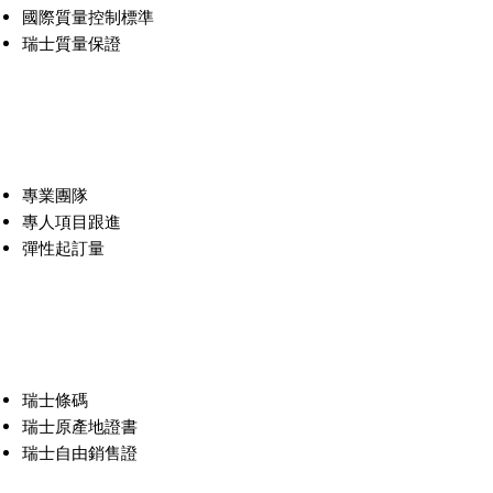
國際質量控制標準
瑞士質量保證
FLEXIBILITY
專業‧靈活
專業團隊
專人項目跟進
彈性起訂量
CERTIFICATE
證明‧誠信
瑞士條碼
瑞士原產地證書
瑞士自由銷售證