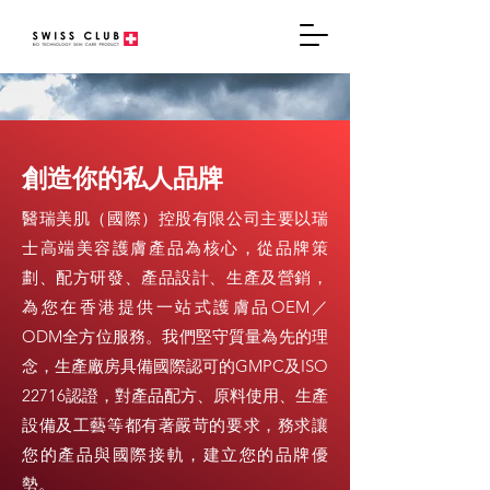
創造你的私人品牌
醫瑞美肌（國際）控股有限公司主要以瑞
士高端美容護膚產品為核心，從品牌策
劃、配方研發、產品設計、生產及營銷，
為您在香港提供一站式護膚品OEM／
ODM全方位服務。我們堅守質量為先的理
念，生產廠房具備國際認可的GMPC及ISO
22716認證，對產品配方、原料使用、生產
設備及工藝等都有著嚴苛的要求，務求讓
您的產品與國際接軌，建立您的品牌優
勢。