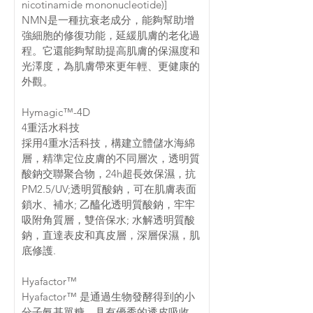
nicotinamide mononucleotide)]
NMN是一種抗衰老成分，能夠幫助增
強細胞的修復功能，延緩肌膚的老化過
程。它還能夠幫助提高肌膚的保濕度和
光澤度，為肌膚帶來更年輕、更健康的
外觀。
Hymagic™-4D
4重活水科技
採用4重水活科技，構建立體儲水海綿
層，精準定位皮膚的不同層次，透明質
酸鈉交聯聚合物，24h超長效保濕，抗
PM2.5/UV;透明質酸鈉，可在肌膚表面
鎖水、補水; 乙醯化透明質酸鈉，牢牢
吸附角質層，雙倍保水; 水解透明質酸
鈉，直達表皮和真皮層，深層保濕，肌
底修護.
Hyafactor™
Hyafactor™ 是通過生物發酵得到的小
分子氨基單糖，具有優秀的透皮吸收