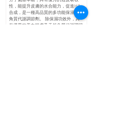
性，能提升皮膚的水合能力，促進HA
合成，是一種高品質的多功能保濕劑和
角質代謝調節劑。 除保濕功效外，具
有優異的美白靚膚及天然角質代謝調節
的功效。並已獲得歐盟化妝品
COSMOS有機認證。
AC VEGETABLE COLLAGEN PF植物
膠原蛋白
與動物性膠原蛋白相似的植物衍生物。
利用玉米、大豆和小麥產生一種創新
的、天然提取的植物膠原蛋白，具有抗
衰老能力。天然植物膠原蛋白能夠維持
肌膚年輕彈性和柔軟度的功能。
Pentavitin® 鎖水磁石
有強化肌膚屏障功能及維持72小時保濕
的能力。與人體皮膚中NMF（天然保濕
因子）非常相似，能快速達到皮膚角質
層，可強化肌膚儲水能力、減緩水分蒸