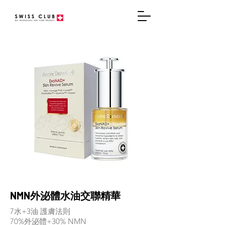
NMN外泌體水油交聯精華
7水+3油 護膚法則
70%外泌體+30% NMN