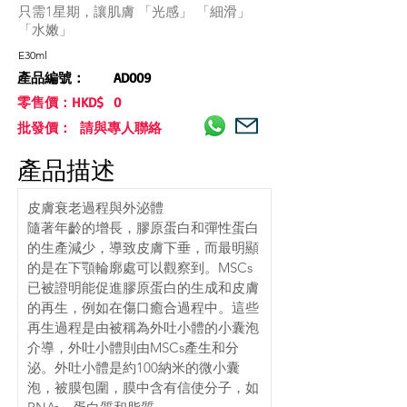
只需1星期，讓肌膚 「光感」 「細滑」
「水嫩」
E30ml
產品編號：
AD009
零售價：HKD$
0
批發價： 請與專人聯絡
產品描述
皮膚衰老過程與外泌體
隨著年齡的增長，膠原蛋白和彈性蛋白
的生產減少，導致皮膚下垂，而最明顯
的是在下顎輪廓處可以觀察到。MSCs
已被證明能促進膠原蛋白的生成和皮膚
的再生，例如在傷口癒合過程中。這些
再生過程是由被稱為外吐小體的小囊泡
介導，外吐小體則由MSCs產生和分
泌。外吐小體是約100納米的微小囊
泡，被膜包圍，膜中含有信使分子，如