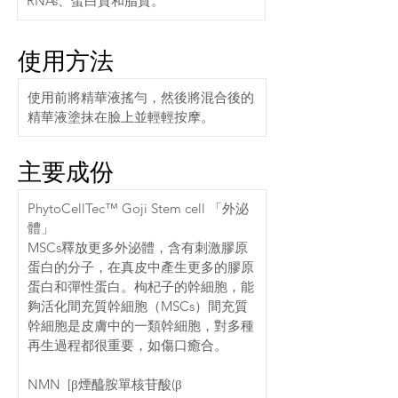
RNAs、蛋白質和脂質。
使用方法
使用前將精華液搖勻，然後將混合後的
精華液塗抹在臉上並輕輕按摩。
主要成份
PhytoCellTec™ Goji Stem cell 「外泌
體」
MSCs釋放更多外泌體，含有刺激膠原
蛋白的分子，在真皮中產生更多的膠原
蛋白和彈性蛋白。枸杞子的幹細胞，能
夠活化間充質幹細胞（MSCs）間充質
幹細胞是皮膚中的一類幹細胞，對多種
再生過程都很重要，如傷口癒合。
NMN  [β煙醯胺單核苷酸(β 