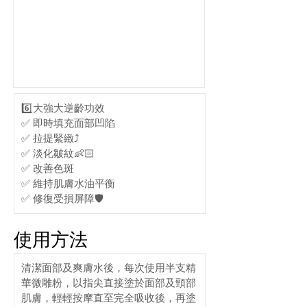
6️⃣大強大逆齡功效
✅ 即時填充面部凹陷
✅ 拉提緊緻⤴️
✅ 淡化皺紋👶🏻
✅ 改善色斑
✅ 維持肌膚水油平衡
✅ 修復受損屏障🛡
使用方法
清潔面部及爽膚水後，每次使用半支精
華微雕粉，以指尖直接塗於面部及頸部
肌膚，輕輕按摩直至完全吸收後，再塗