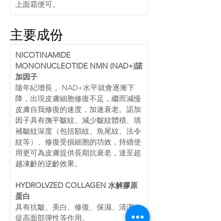
上面霜便可。
主要成份
NICOTINAMIDE 
MONONUCLEOTIDE NMN (NAD+)諾
加因子
隨年紀增長， NAD+水平就會逐漸下
降，出現皮膚細胞修復不足，繼而減慢
皮膚自我修復的速度，加速衰老。諾加
因子具有撫平皺紋、減少皺紋體積、填
補皺紋深度（包括額紋、魚尾紋、法令
紋等）、修復受損細胞的功效，持續使
用更可為皮膚提供長期抗衰老，達至超
越凍齡的逆齡效果。
HYDROLVZED COLLAGEN 水解膠原
蛋白
具有抗皺、美白、修復、保濕、清潔、
提高面部彈性等作用。