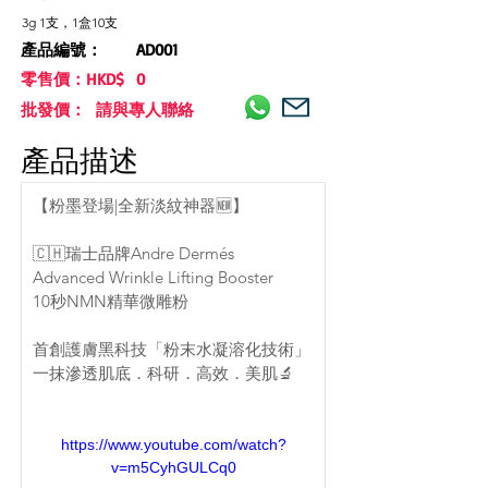
3g 1支，1盒10支
產品編號：
AD001
零售價：HKD$
0
批發價： 請與專人聯絡
產品描述
【粉墨登場|全新淡紋神器🆕】
🇨🇭瑞士品牌Andre Dermés
Advanced Wrinkle Lifting Booster
10秒NMN精華微雕粉
首創護膚黑科技「粉末水凝溶化技術」
一抹滲透肌底．科研．高效．美肌🔬
https://www.youtube.com/watch?
v=m5CyhGULCq0