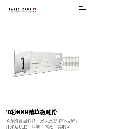
10秒NMN精華微雕粉
首創護膚黑科技「粉末水凝溶化技術」 一
抹滲透肌底．科研．高效．美肌🔬