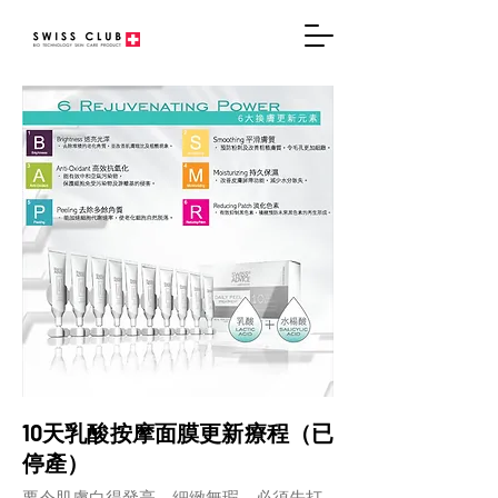
10天乳酸按摩面膜更新療程（已
停產）
要令肌膚白得發亮，細緻無瑕，必須先打