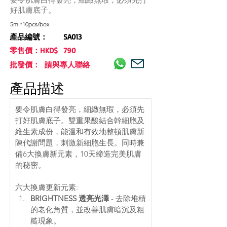
好肌膚底子。
5ml*10pcs/box
產品編號：
SA013
零售價：HKD$
790
批發價： 請與專人聯絡
產品描述
要令肌膚白得發亮，細緻無瑕，必須先
打好肌膚底子。雙重果酸結合幹細胞及
維生素成份，能溫和有效地整頓肌膚新
陳代謝問題，刺激新細胞生長。同時兼
備6大換膚新元素，10天締造完美肌膚
的秘密。
六大換膚更新元素:
BRIGHTNESS 透亮光澤
 - 去除堆積
的老化角質，並改善肌膚暗沉及粗
糙現象。