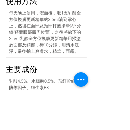
使用方法
每天晚上使用，潔面後，取
1
支乳酸全
方位換膚更新精華約
2.5ml
滴到掌心
上，然後在面部及頸部打圈按摩約
5
分
鐘
(
避開眼部四周位置
)
，之後將餘下的
2.5ml
乳酸全方位換膚更新精華用掃塗
於面部及頸部，待
10
分鐘，用清水洗
淨，最後拍上爽膚水，精華，面霜。
主要成份
乳酸
4.5%
、水楊酸
0.5%
、茄紅幹細胞
防禦因子、維生素
B3