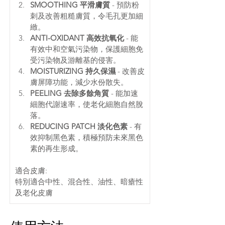
SMOOTHING 平滑膚質
 - 預防粉
刺及改善粗糙膚質，令毛孔更加細
緻。
ANTI-OXIDANT 高效抗氧化
 - 能
有效中和空氣污染物，保護細胞免
受污染物及游離基的侵害。
MOISTURIZING 持久保濕
 - 改善皮
膚屏障功能，減少水份散失。
PEELING 去除多餘角質
 - 能加速
細胞代謝速率，使老化細胞自然脫
落。
REDUCING PATCH 淡化色素
 - 有
效抑制黑色素，積極預防未來黑色
素的再生形成。
適合皮膚: 
特別適合中性、混合性、油性、暗瘡性
及老化皮膚