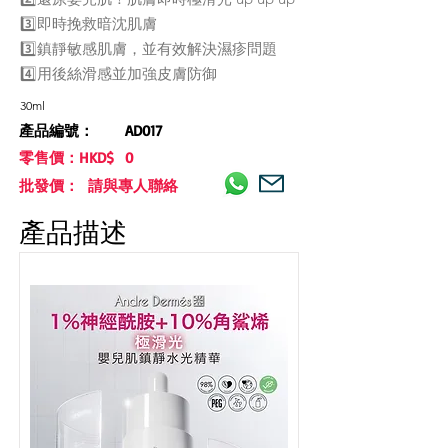
3️⃣即時挽救暗沈肌膚
3️⃣鎮靜敏感肌膚，並有效解決濕疹問題
4️⃣用後絲滑感並加強皮膚防御
30ml
產品編號：
AD017
零售價：HKD$
0
批發價： 請與專人聯絡
產品描述