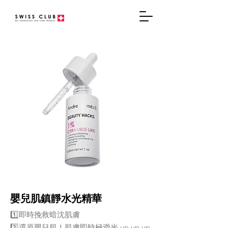
嬰兒肌鎮靜水光精華
1️⃣即時挽救暗沈肌膚
2️⃣還原嬰兒肌！肌膚即時極滑光 up up up