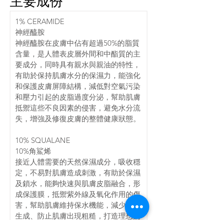
主要成份
1% CERAMIDE
神經醯胺
神經醯胺在皮膚中佔有超過50%的脂質
含量，是人體表皮層外間和中酯質的主
要成分，同時具有親水與親油的特性，
有助於保持肌膚水分的保濕力，能強化
和保護皮膚屏障結構，減低對空氣污染
和壓力引起的皮脂過度分泌，幫助肌膚
抵禦這些不良因素的侵害，避免水分流
失，增強及修復皮膚的整體健康狀態。
10% SQUALANE
10%角鯊烯
接近人體需要的天然保濕成分，吸收穩
定，不易對肌膚造成刺激，有助於保濕
及鎖水，能夠快速與肌膚皮脂融合，形
成保護膜，抵禦紫外線及氧化作用的傷
害，幫助肌膚維持保水機能，減少細紋
生成、防止肌膚出現粗糙，打造理想的