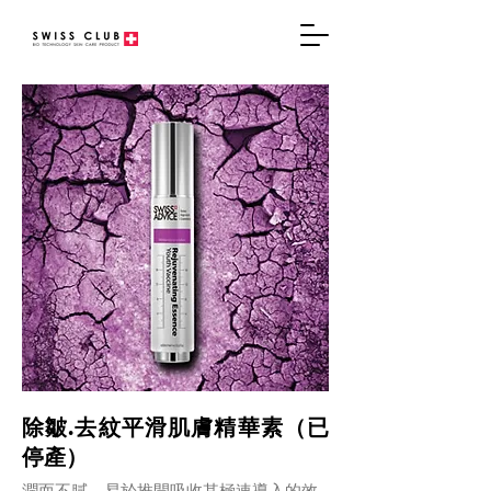
除皺.去紋平滑肌膚精華素（已
停產）
潤而不膩，易於推開吸收其極速導入的效