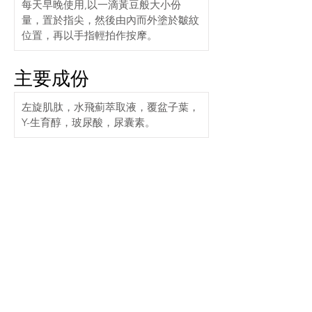
每天早晚使用,以一滴黃豆般大小份
量，置於指尖，然後由內而外塗於皺紋
位置，再以手指輕拍作按摩。
主要成份
左旋肌肽，水飛薊萃取液，覆盆子葉，
Y-生育醇，玻尿酸，尿囊素。