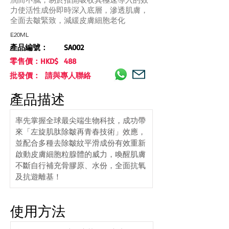
力使活性成份即時深入底層，滲透肌膚，
全面去皺緊致，減緩皮膚細胞老化
E20ML
產品編號：
SA002
零售價：HKD$
488
批發價： 請與專人聯絡
產品描述
率先掌握全球最尖端生物科技，成功帶
來「左旋肌肽除皺再青春技術」效應，
並配合多種去除皺紋平滑成份有效重新
啟動皮膚細胞粒腺體的威力，喚醒肌膚
不斷自行補充骨膠原、水份，全面抗氧
及抗遊離基！
使用方法