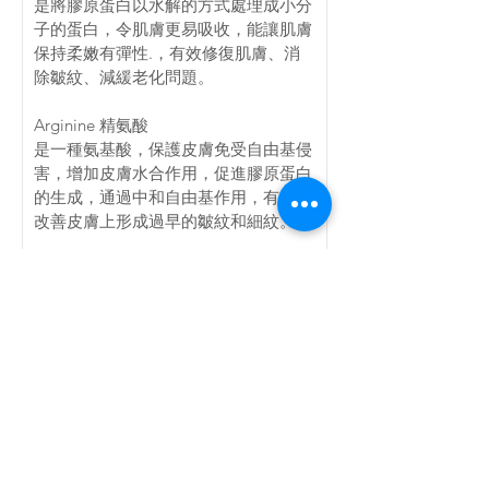
是將膠原蛋白以水解的方式處理成小分
子的蛋白，令肌膚更易吸收，能讓肌膚
保持柔嫩有彈性.，有效修復肌膚、消
除皺紋、減緩老化問題。
Arginine 精氨酸
是一種氨基酸，保護皮膚免受自由基侵
害，增加皮膚水合作用，促進膠原蛋白
的生成，通過中和自由基作用，有助於
改善皮膚上形成過早的皺紋和細紋。
Sorbitol 山梨醇
能深入皮膚組織的角質層，有效幫肌膚
從外在環境中抽取水份，即使在氣溫和
濕度發生重大轉變時亦能發揮功效 ，
同時改善肌膚的天然滋潤效能，減少因
水份不均衡而產生乾燥。
面膜活性成分(30g)
PANTHENOL泛醇
具強效保濕效果，且與肌膚皮脂膜相