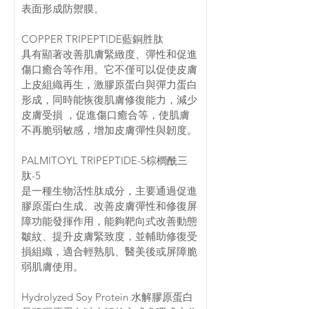
表面形成防禦膜。
COPPER TRIPEPTIDE藍銅胜肽
具有顯著改善肌膚緊緻度、彈性和促進
傷口癒合等作用。它不僅可以促使皮膚
上皮組織再生，激膠原蛋白與彈力蛋白
形成，同時能恢復肌膚修復能力，減少
皮膚受損 ，促進傷口癒合等，使肌膚
不再脆弱敏感，增加皮膚彈性與韌度。
PALMITOYL TRIPEPTIDE-5棕櫚酰三
肽-5
是一種生物活性肽成分，主要通過促進
膠原蛋白生成、改善皮膚彈性和修復屏
障功能發揮作用，能夠靶向式改善動態
皺紋、提升皮膚緊致度，並輔助修復受
損組織，適合輕熟肌、醫美後或屏障脆
弱肌膚使用。
Hydrolyzed Soy Protein 水解膠原蛋白