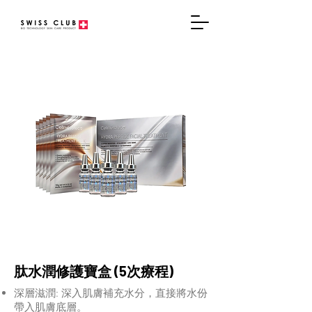
肽水潤修護寶盒 (5次療程)
深層滋潤: 深入肌膚補充水分，直接將水份
帶入肌膚底層。