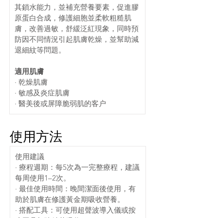
其鎖水能力，並補充營養要素，促進膠
原蛋白合成，修護細胞並柔軟粗糙肌
膚，改善過敏，舒緩泛紅現象，同時預
防因不同情況引起肌膚乾燥，並幫助減
退細紋等問題。
適用肌膚
· 乾燥肌膚
· 敏感及炎症肌膚
· 醫美後或屏障脆弱肌的客户
使用方法
使用建議
· 療程週期：每5次為一完整療程，建議
每周使用1–2次。
· 最佳使用時間：晚間潔面後使用，有
助於肌膚在修護黃金期吸收營養。
· 搭配工具：可使用超聲波導入儀或按