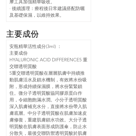
摩工具加強精華吸收。
· 後續護理：療程後日常建議搭配防曬
及基礎保濕，以維持效果。
主要成份
安瓶精華活性成分(3ml) ：
主要成份
HYALURONIC ACID DIFFERENCE5 重
交聯透明質酸
5重交聯透明質酸在層層肌膚中持續推
動肌膚活水及鎖水機制，有效將水份吸
附，形成持續保濕膜，將水份緊緊鎖
住。微分子透明質酸協同膠原蛋白作
用，令細胞飽滿水潤。小分子透明質酸
深入肌膚補充水分，直接將水份帶入肌
膚底層。中分子透明質酸在肌膚加速皮
膚修復，重建肌膚鎖水功效。大分子透
明質酸在肌膚表面形成防護傘，防止水
分散失，最後交聯防禦透明質酸於肌膚