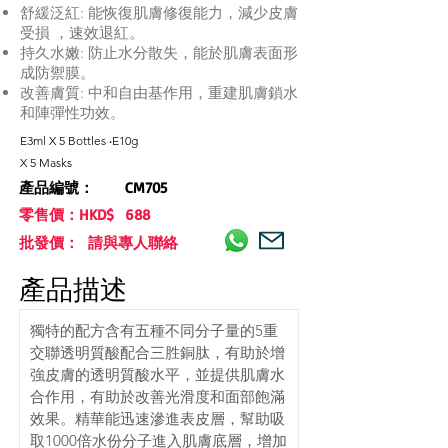
舒緩泛紅: 能恢復肌膚修復能力，減少皮膚
受損 ，速效退紅。
持久水嫩: 防止水分散失，能於肌膚表面形
成防禦膜。
改善膚質: 中和自由基作用，重建肌膚鎖水
和陣彈性功效。
E3ml X 5 Bottles ‧E10g
X 5 Masks
產品編號：
CM705
零售價：HKD$
688
批發價： 請與專人聯絡
產品描述
獨特的配方含有五種不同分子量的5重
交聯透明質酸配合三胜銅肽，有助於增
強皮膚的透明質酸水平，並提供肌膚水
合作用，有助於改善光滑度和面部飽滿
效果。精華能迅速滲進表皮層，幫助吸
取1000倍水份分子進入肌膚底層，增加