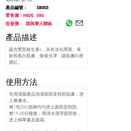
30ml NET w.t 1oz
產品編號：
SB003
零售價：HKD$
590
批發價： 請與專人聯絡
產品描述
蘊含豐富維生素c，具有淡化黑斑、雀
斑和美白肌膚，煥發光澤，讓肌膚白裡
透紅。
使用方法
先用潔面產品清潔面部及頸部肌膚，塗
上爽膚水。
將1包30G面膜均勻塗上面部及頸部。
敷15-20分鐘後，用清水潔淨面部後，
塗上精華素及面霜。