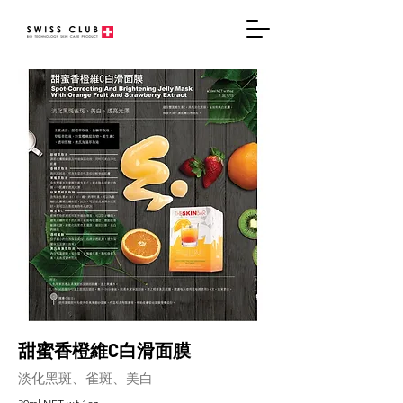
甜蜜香橙維C白滑面膜
淡化黑斑、雀斑、美白