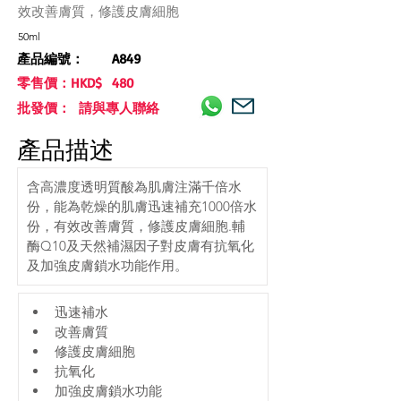
效改善膚質，修護皮膚細胞
50ml
產品編號：
A849
零售價：HKD$
480
批發價： 請與專人聯絡
產品描述
含高濃度透明質酸為肌膚注滿千倍水
份，能為乾燥的肌膚迅速補充1000倍水
份，有效改善膚質，修護皮膚細胞.輔
酶Q10及天然補濕因子對皮膚有抗氧化
及加強皮膚鎖水功能作用。
迅速補水
改善膚質
修護皮膚細胞
抗氧化
加強皮膚鎖水功能