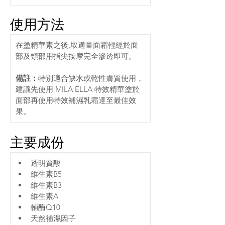
使用方法
在塗精華素之後,取適量面霜輕經於面
部及頸部用指尖按摩完全滲透即可。
備註：
特別適合缺水或乾性膚質使用，
建議先使用 MILA ELLA 特效精華塗於
面部再使用特效補濕乳霜達至最佳效
果。
主要成份
透明質酸
維生素B5
維生素B3
維生素A
輔酶Q10
天然補濕因子