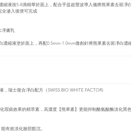
凈白濃縮液按5-8滴精華於面上，配合手提超聲波導入儀將熊果素去斑
華完全滲入後便可完成 
水凈膚乳 
凈白濃縮液塗於面上，再配0.5mm-1.0mm微創針將熊果素去斑凈白
士復合凈白配方（SWISS BIO WHITE FACTOR) 
化瑕疵效果的精萃素，高濃度【熊果素】更能抑制酪氨酸酶淡化黑色
，能有效淡化臉部黯沈。 