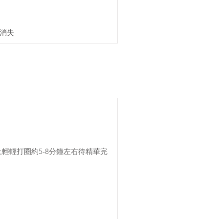
消失
上輕輕打圈約5-8分鐘左右待精華完