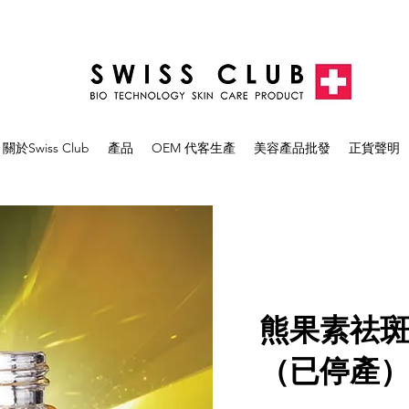
關於Swiss Club
產品
OEM 代客生產
美容產品批發
正貨聲明
熊果素祛
（已停產