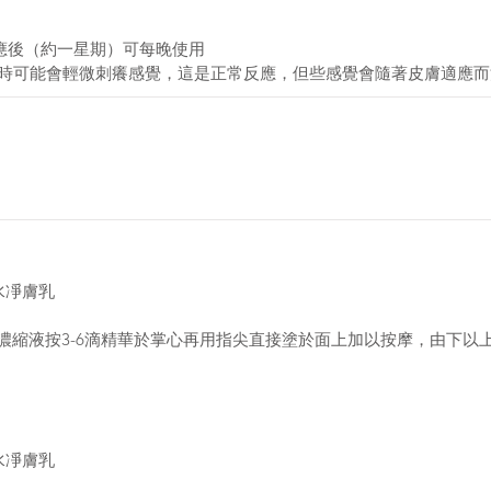
 
應後（約一星期）可每晚使用 
用時可能會輕微刺癢感覺，這是正常反應，但些感覺會隨著皮膚適應而
水凈膚乳 
白濃縮液按3-6滴精華於掌心再用指尖直接塗於面上加以按摩，由下以
水凈膚乳 