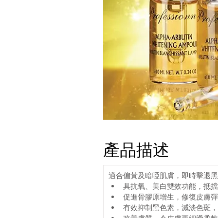
產品描述
適合偏黃及暗啞肌膚，即時擊退黑
具抗氧、美白雙效功能，抵擋
促進骨膠原增生，修復皮膚彈
有效抑制黑色素，減淡色斑，