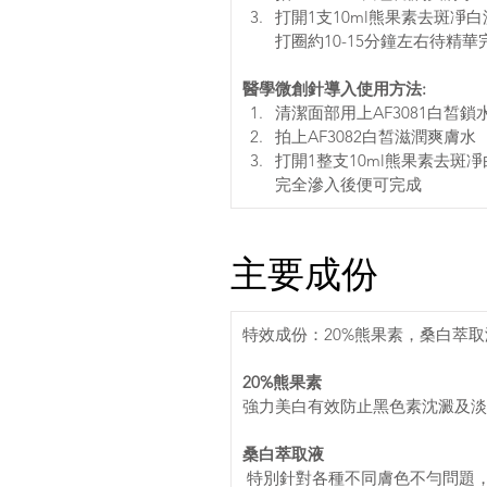
打開1支10ml熊果素去斑
打圈約10-15分鐘左右待精
醫學微創針導入使用方法: 
清潔面部用上AF3081白皙鎖
拍上AF3082白皙滋潤爽膚水 
打開1整支10ml熊果素去斑
完全滲入後便可完成
主要成份
特效成份：20%熊果素，桑白萃取液，瑞
20%熊果素
強力美白有效防止黑色素沈澱及淡
桑白萃取液
 特別針對各種不同膚色不勻問題