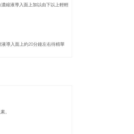
凈白濃縮液導入面上加以由下以上輕輕
濃縮液導入面上約20分鐘左右待精華
素。 