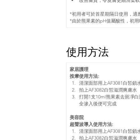
改善膚質，令皮膚更細滑柔軟
*初用者可於首星期隔日使用，適
*由於熊果素的pH值屬酸性，初
使用方法
家居護理
按摩使用方法:
清潔面部用上AF3081白皙鎖
拍上AF3082白皙滋潤爽膚水 
打開1支10ml熊果素去斑凈
全滲入後便可完成
美容院
超聲波導入使用方法: 
清潔面部用上AF3081白皙鎖
拍上AF3082白皙滋潤爽膚水 