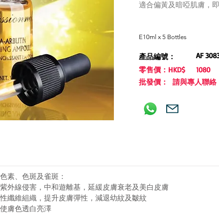
適合偏黃及暗啞肌膚，
E10ml x 5 Bottles
AF 308
產品編號：
零售價：HKD$
1080
批發價： 請與專人聯絡
色素、色斑及雀斑：
紫外線侵害，中和遊離基，延緩皮膚衰老及美白皮膚 
性纖維組織，提升皮膚彈性，減退幼紋及皺紋 
使膚色透白亮澤 