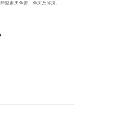
即時擊退黑色素、色斑及雀斑。
3