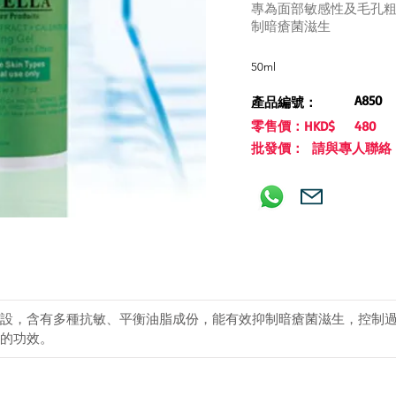
專為面部敏感性及毛孔
制暗瘡菌滋生
50ml
A850
產品編號：
零售價：HKD$
480
批發價： 請與專人聯絡
設，含有多種抗敏、平衡油脂成份，能有效抑制暗瘡菌滋生，控制
的功效。