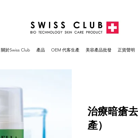
關於Swiss Club
產品
OEM 代客生產
美容產品批發
正貨聲明
治療暗瘡
產）