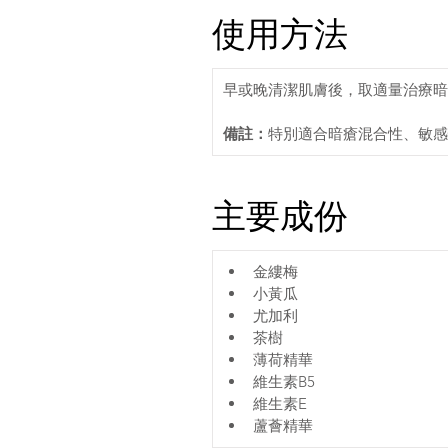
使用方法
早或晚清潔肌膚後，取適量治療暗
備註：
特別適合暗瘡混合性、敏感
主要成份
金縷梅
小黃瓜
尤加利
茶樹
薄荷精華
維生素B5
維生素E
蘆薈精華