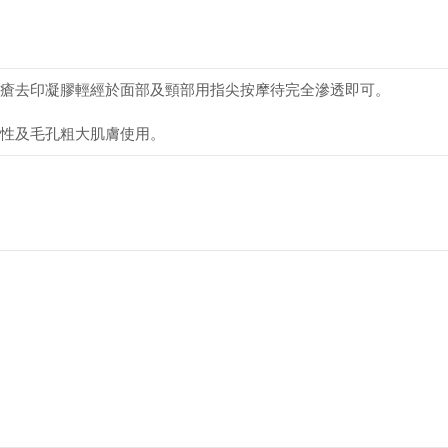
瘡去印凝膠輕經於面部及頸部用指尖按摩待完全滲透即可。
性及毛孔粗大肌膚使用。