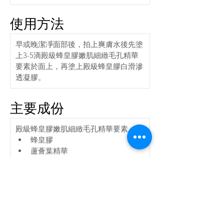
使用方法
早或晚潔凈面部後，拍上爽膚水後先塗
上3-5滴殿級蜂皇膠嫩肌細緻毛孔精華
要素於面上，再塗上殿級蜂皇膠白滑滲
透凝膠。
主要成份
殿級蜂皇膠嫩肌細緻毛孔精華要素：
蜂皇膠
蘆薈葉精華
蜀錦葵萃取液
歐前胡葉精華
水解核糖核酸(HYDROLYZED 
RNA)
水解脫氧核糖核酸(HYDROLYZED 
D.N.A)