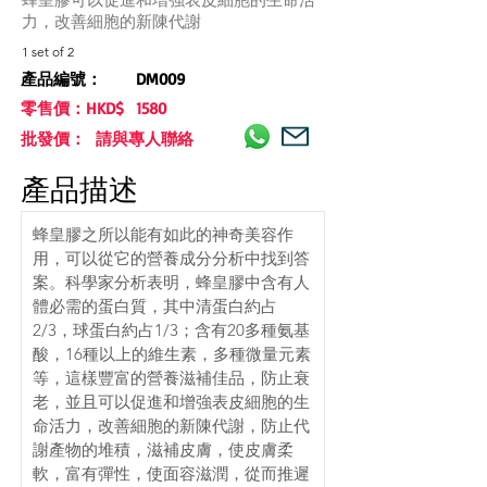
力，改善細胞的新陳代謝
1 set of 2
產品編號：
DM009
零售價：HKD$
1580
批發價： 請與專人聯絡
產品描述
蜂皇膠之所以能有如此的神奇美容作
用，可以從它的營養成分分析中找到答
案。科學家分析表明，蜂皇膠中含有人
體必需的蛋白質，其中清蛋白約占
2/3，球蛋白約占1/3；含有20多種氨基
酸，16種以上的維生素，多種微量元素
等，這樣豐富的營養滋補佳品，防止衰
老，並且可以促進和增強表皮細胞的生
命活力，改善細胞的新陳代謝，防止代
謝產物的堆積，滋補皮膚，使皮膚柔
軟，富有彈性，使面容滋潤，從而推遲