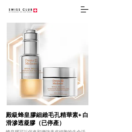
殿級蜂皇膠細緻毛孔精華素+ 白
滑滲透凝膠（已停產）
蜂皇膠可以促進和增強表皮細胞的生命活