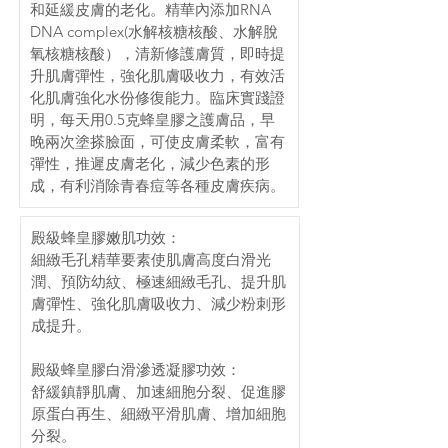
和延緩皮膚的老化。精華內添加RNA 
DNA complex(水解核糖核酸、水解脫
氧核糖核酸），清新修護膚質，即時提
升肌膚彈性，強化肌膚吸收力，有效活
化肌膚強化水份修復能力。臨床實踐證
明，每天用0.5克蜂皇膠之護膚品，早
晚兩次塗搽臉面，可使皮膚柔軟，富有
彈性，推遲皮膚老化，減少色素的形
成，有利消除青春痘等各種皮膚疾病。
殿級蜂皇膠嫩肌功效：
細緻毛孔精華要素使肌膚高度白滑光
潤、預防幼紋、極速細緻毛孔、提升肌
膚彈性、強化肌膚吸收力、減少粉刺形
成提升。
殿級蜂皇膠白滑滲透凝膠功效：
舒緩鎮靜肌膚、加速細胞分裂、促進膠
原蛋白再生、細緻平滑肌膚、增加細胞
分裂。