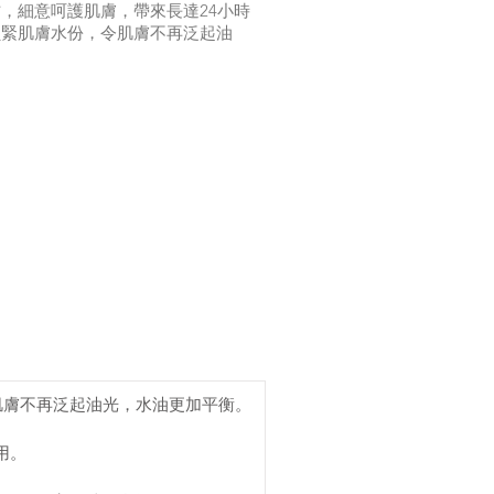
，細意呵護肌膚，帶來長達24小時
鎖緊肌膚水份，令肌膚不再泛起油
肌膚不再泛起油光，水油更加平衡。
用。