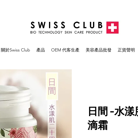
關於Swiss Club
產品
OEM 代客生產
美容產品批發
正貨聲明
日間 -水
滴霜