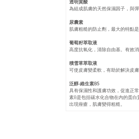
透明質酸
為組成肌膚的天然保濕因子，與彈
尿囊素
肌膚粗糙的防止劑，最大的特點是
葡萄籽萃取液
高度抗氧化，清除自由基。有效消
積雪草萃取液
可使皮膚變柔軟，有助於解決皮膚
泛醇-維生素B5
具有保濕性和護膚功效，促進正常
素B是包括碳水化合物在內的蛋白
出現痤瘡，肌膚變得粗糙。