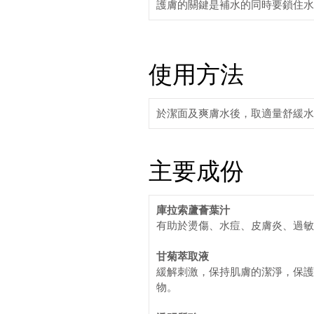
護膚的關鍵是補水的同時要鎖住
使用方法
於潔面及爽膚水後，取適量舒緩水
主要成份
庫拉索蘆薈葉汁
有助於燙傷、水痘、皮膚炎、過敏
甘菊萃取液
緩解刺激，保持肌膚的潔淨，保護
物。