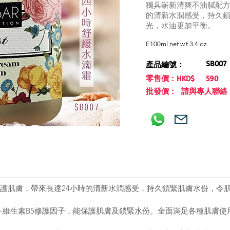
獨具嶄新清爽不油膩配方
的清新水潤感受，持久
光，水油更加平衡。
E100ml net w.t 3.4 oz
SB007
產品編號：
零售價：HKD$
590
批發價： 請與專人聯絡
護肌膚，帶來長達24小時的清新水潤感受，持久鎖緊肌膚水份，令
-維生素B5修護因子，能保護肌膚及鎖緊水份。全面滿足各種肌膚使