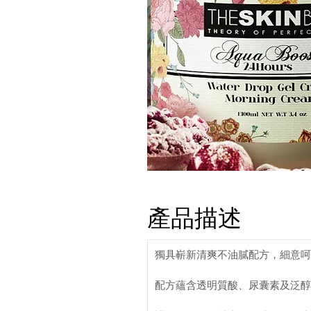
產品描述
獨具嶄新清爽不油膩配方，細意呵
配方蘊含透明質酸、尿囊素及泛醇