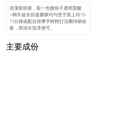
清潔面部後，取一包微份子透明質酸
+蝸牛超水份凝膠膜均勻塗于面上待10-
15分鍾或配合按摩手輕輕打法圈待吸收
後，用清水洗淨便可。
主要成份