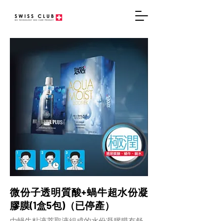
微份子透明質酸+蝸牛超水份凝
膠膜(1盒5包)（已停產）
由蝸牛粘液萃取液組成的水份凝膠膜有舒