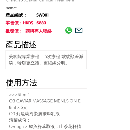
Boxset
產品編號：
SW001
零售價：HKD$
6880
批發價： 請與專人聯絡
產品描述
美容院專業療程--- 5次療程-皺紋顯著減
淡，輪廓更立體、更細緻分明。
使用方法
>>>Step 1
O3 CAVIAR MASSAGE MENLSION E 
8ml x 5支
O3 鲟魚幼滑緊膚按摩乳液
活躍成份：
Omega-3,鲟魚籽萃取液，山茶花籽精