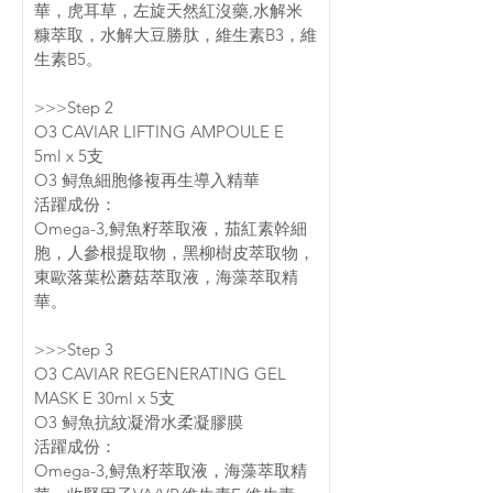
華，虎耳草，左旋天然紅沒藥,水解米
糠萃取，水解大豆勝肽，維生素B3，維
生素B5。
>>>Step 2
O3 CAVIAR LIFTING AMPOULE E 
5ml x 5支
O3 鲟魚細胞修複再生導入精華
活躍成份：
Omega-3,鲟魚籽萃取液，茄紅素幹細
胞，人參根提取物，黑柳樹皮萃取物，
東歐落葉松蘑菇萃取液，海藻萃取精
華。
>>>Step 3
O3 CAVIAR REGENERATING GEL 
MASK E 30ml x 5支
O3 鲟魚抗紋凝滑水柔凝膠膜
活躍成份：
Omega-3,鲟魚籽萃取液，海藻萃取精