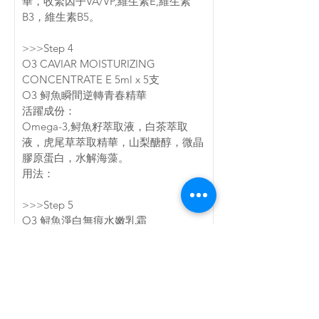
華，收緊因子VA/VP,維生素E,維生素
B3，維生素B5。
>>>Step 4
O3 CAVIAR MOISTURIZING 
CONCENTRATE E 5ml x 5支
O3 鲟魚瞬間逆轉青春精華
活躍成份：
Omega-3,鲟魚籽萃取液，白茶萃取
液，虎尾草萃取精華，山梨醣醇，微晶
膠原蛋白，水解海藻。
用法：
>>>Step 5
O3 鲟魚淨白無痕水嫩乳霜
活躍成份：
Omega-3,鲟魚籽萃取液，OCT淨白配
方，維他命B3,Nylon-12(絲滑抗皺因
子），咖啡因子，海藻萃取精華，蕃茄
幹細胞，人參根提取物，黑柳樹皮萃取
液。