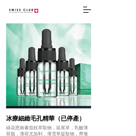
冰療細緻毛孔精華（已停產）
綠花恩南蕃茄枝萃取物，鼠尾草，乳酸薄
荷脂，薄荷尤加利，薄雪草提取物，齊墩