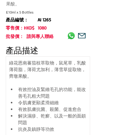
果酸。
E10ml x 5 Bottles
產品編號：
AI 1265
零售價：HKD$
1080
批發價： 請與專人聯絡
產品描述
綠花恩南蕃茄枝萃取物，鼠尾草，乳酸
薄荷脂，薄荷尤加利，薄雪草提取物，
齊墩果酸。
有效控油及緊緻毛孔的功能，能改
善毛孔粗大問題 
令肌膚更顯柔滑細緻 
有效肌膚抗菌、殺菌、促進愈合 
解決濕疹、乾癬、以及一般的面頗
問題 
抗炎及鎮靜等功效