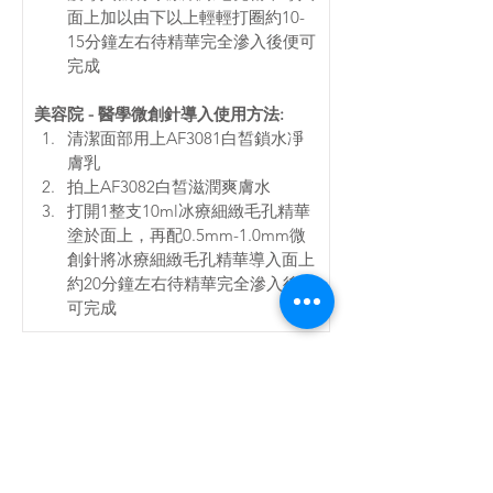
面上加以由下以上輕輕打圈約10-
15分鐘左右待精華完全滲入後便可
完成 
美容院 - 醫學微創針導入使用方法: 
清潔面部用上AF3081白皙鎖水凈
膚乳 
拍上AF3082白皙滋潤爽膚水 
打開1整支10ml冰療細緻毛孔精華
塗於面上，再配0.5mm-1.0mm微
創針將冰療細緻毛孔精華導入面上
約20分鐘左右待精華完全滲入後便
可完成
主要成份
綠花恩南蕃茄枝萃取物
鼠尾草
乳酸薄荷脂