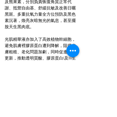
及熊果素，分別負責恢復角質正常代
謝、抵禦自由基、舒緩抗敏及改善日曬
黑斑。多重抗氧力量全方位預防及黑色
素沉著，煥亮灰暗無光的氣息，甚至擺
脫天生黑肉底。
光肌精華液亦加入了高效植物幹細胞，
避免肌膚裡膠原蛋白遭到降解，阻擋皮
膚粗糙、老化問題加劇，同時促進細胞
更新，推動透明質酸、膠原蛋白I及III生
成，重新締造彈潤、緊緻、細滑的肌
膚。
高濃度抗氧維C加持
維他命C產品講求新鮮，因此10%左旋純
維C納米粉與光肌精華液分別存放於特製
瓶子的上下部分。在使用當刻才將兩者
混合，透過爆破性的納米微精融合技
術，秒速啟動10%高濃度維他命C的美白