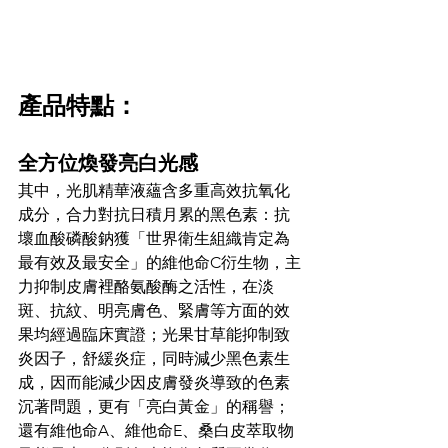
產品特點：
全方位煥發亮白光感
其中，光肌精華液蘊含多重高效抗氧化
成分，合力對抗日積月累的黑色素：抗
壞血酸磷酸鈉獲「世界衛生組織肯定為
最有效及最安全」的維他命C衍生物，主
力抑制皮膚裡酪氨酸酶之活性，在淡
斑、抗紋、明亮膚色、緊膚等方面的效
果均經過臨床實證；光果甘草能抑制致
炎因子，舒緩炎症，同時減少黑色素生
成，因而能減少因皮膚發炎導致的色素
沉著問題，更有「亮白黃金」的稱譽；
還有維他命A、維他命E、桑白皮萃取物