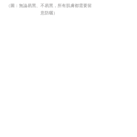
（圖：無論易黑、不易黑，所有肌膚都需要留
意防曬）