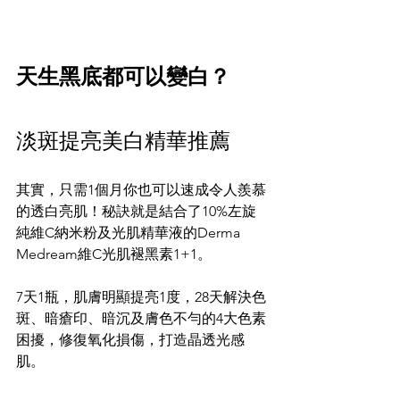
天生黑底都可以變白？
淡斑提亮美白精華推薦
其實，只需1個月你也可以速成令人羨慕
的透白亮肌！秘訣就是結合了10%左旋
純維C納米粉及光肌精華液的Derma 
Medream維C光肌褪黑素1+1。
7天1瓶，肌膚明顯提亮1度，28天解決色
斑、暗瘡印、暗沉及膚色不勻的4大色素
困擾，修復氧化損傷，打造晶透光感
肌。